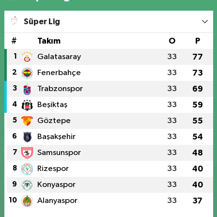
Süper Lig
#
Takım
O
P
1
Galatasaray
33
77
2
Fenerbahçe
33
73
3
Trabzonspor
33
69
4
Beşiktaş
33
59
5
Göztepe
33
55
6
Başakşehir
33
54
7
Samsunspor
33
48
8
Rizespor
33
40
9
Konyaspor
33
40
10
Alanyaspor
33
37