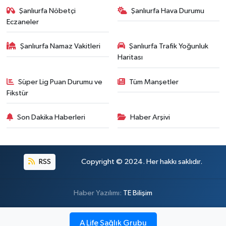
Şanlıurfa Nöbetçi
Şanlıurfa Hava Durumu
Eczaneler
Şanlıurfa Namaz Vakitleri
Şanlıurfa Trafik Yoğunluk
Haritası
Süper Lig Puan Durumu ve
Tüm Manşetler
Fikstür
Son Dakika Haberleri
Haber Arşivi
RSS
Copyright © 2024. Her hakkı saklıdır.
Haber Yazılımı:
TE Bilişim
A Life Sağlık Grubu