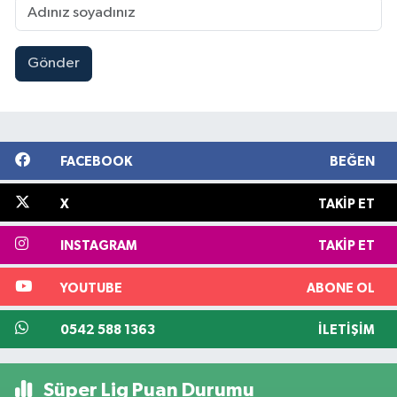
Gönder
FACEBOOK
BEĞEN
X
TAKIP ET
INSTAGRAM
TAKIP ET
YOUTUBE
ABONE OL
0542 588 1363
İLETIŞIM
Süper Lig Puan Durumu