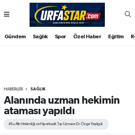
ASAYİS
Şanlıurfa Nöbetçi Eczaneler
Gündem
Sağlık
Spor
Özel Haber
Eğitim
R
ÇEVRE
Şanlıurfa Hava Durumu
DUNYA
Şanlıurfa Namaz Vakitleri
Eğitim
Şanlıurfa Trafik Yoğunluk Haritası
Ekonomi
Süper Lig Puan Durumu ve Fikstür
HABERLER
SAĞLIK
Alanında uzman hekimin
Gündem
Tüm Manşetler
ataması yapıldı
Kültür
Son Dakika Haberleri
#Su Altı Hekimliği ve Hiperbarik Tıp Uzmanı Dr. Özge Yeşilgül
Magazin
Haber Arşivi