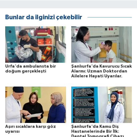
Bunlar da ilginizi çekebilir
Urfa'da ambulansta bir
Şanlıurfa'da Kavurucu Sıcak
doğum gerçekleşti
Alarmı: Uzman Doktordan
Ailelere Hayati Uyarılar.
Aşırı sıcaklara karşı göz
Şanlıurfa'da Kamu Diş
uyarısı
Hastanelerinde Bir İlk:
Dental Tomografi Cihazı