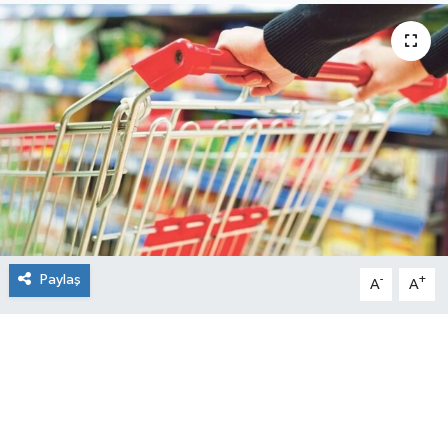
Paylaş
-
+
A
A