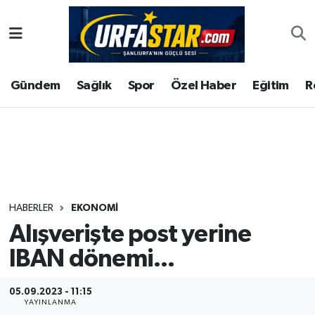
ASAYİS
Şanlıurfa Nöbetçi Eczaneler
Gündem
Sağlık
Spor
Özel Haber
Eğitim
R
ÇEVRE
Şanlıurfa Hava Durumu
DUNYA
Şanlıurfa Namaz Vakitleri
Eğitim
Şanlıurfa Trafik Yoğunluk Haritası
Ekonomi
Süper Lig Puan Durumu ve Fikstür
HABERLER
EKONOMI
Alışverişte post yerine
Gündem
Tüm Manşetler
IBAN dönemi...
Kültür
Son Dakika Haberleri
05.09.2023 - 11:15
Magazin
Haber Arşivi
YAYINLANMA