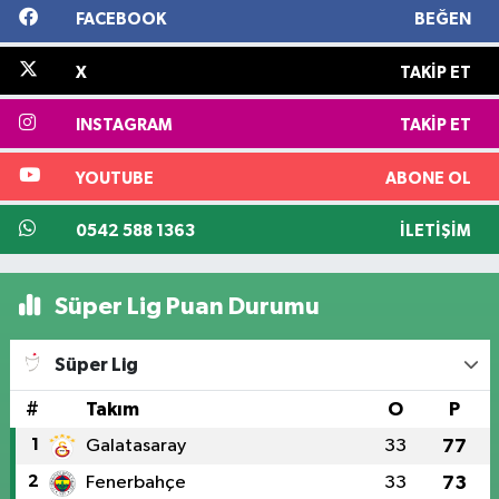
FACEBOOK
BEĞEN
X
TAKIP ET
INSTAGRAM
TAKIP ET
YOUTUBE
ABONE OL
0542 588 1363
İLETIŞIM
Süper Lig Puan Durumu
Süper Lig
#
Takım
O
P
1
Galatasaray
33
77
2
Fenerbahçe
33
73