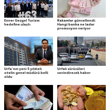
Enver Geçgel Turizm
Rakamlar güncellendi:
hedefine ulaştı
Hangi banka ne ladar
promosyon veriyor
Urfa'nın yeni 5 yıldızlı
Urfalı sürücüleri
otelin genel müdürü belli
sevindirecek haber
oldu