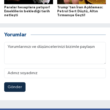
Paralar hesaplara yatıyor!
Trump'tan İran Açıklaması:
Emeklilerin beklediği tarih
Petrol Sert Düştü, Altın
netleşti
Tırmanışa Geçti!
Yorumlar
Gönder