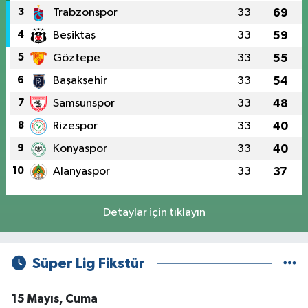
3
Trabzonspor
33
69
4
Beşiktaş
33
59
5
Göztepe
33
55
6
Başakşehir
33
54
7
Samsunspor
33
48
8
Rizespor
33
40
9
Konyaspor
33
40
10
Alanyaspor
33
37
Detaylar için tıklayın
Süper Lig Fikstür
15 Mayıs, Cuma