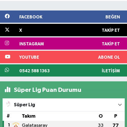
FACEBOOK
BEĞEN
X
TAKIP ET
INSTAGRAM
TAKIP ET
YOUTUBE
ABONE OL
0542 588 1363
İLETIŞIM
Süper Lig Puan Durumu
Süper Lig
#
Takım
O
P
1
Galatasaray
33
77