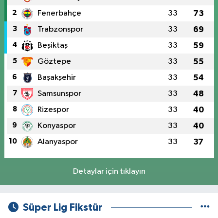
2
Fenerbahçe
33
73
3
Trabzonspor
33
69
4
Beşiktaş
33
59
5
Göztepe
33
55
6
Başakşehir
33
54
7
Samsunspor
33
48
8
Rizespor
33
40
9
Konyaspor
33
40
10
Alanyaspor
33
37
Detaylar için tıklayın
Süper Lig Fikstür