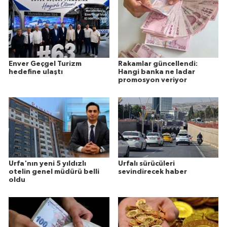
Enver Geçgel Turizm
Rakamlar güncellendi:
hedefine ulaştı
Hangi banka ne ladar
promosyon veriyor
Urfa'nın yeni 5 yıldızlı
Urfalı sürücüleri
otelin genel müdürü belli
sevindirecek haber
oldu