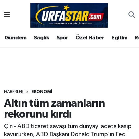
ASAYİS
Şanlıurfa Nöbetçi Eczaneler
Gündem
Sağlık
Spor
Özel Haber
Eğitim
R
ÇEVRE
Şanlıurfa Hava Durumu
DUNYA
Şanlıurfa Namaz Vakitleri
Eğitim
Şanlıurfa Trafik Yoğunluk Haritası
Ekonomi
Süper Lig Puan Durumu ve Fikstür
HABERLER
EKONOMI
Altın tüm zamanların
Gündem
Tüm Manşetler
rekorunu kırdı
Kültür
Son Dakika Haberleri
Çin - ABD ticaret savaşı tüm dünyayı adeta kasıp
kavururken, ABD Başkanı Donald Trump'ın Fed
Magazin
Haber Arşivi