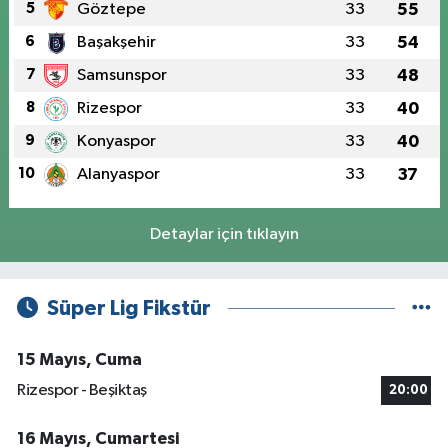
5
Göztepe
33
55
6
Başakşehir
33
54
7
Samsunspor
33
48
8
Rizespor
33
40
9
Konyaspor
33
40
10
Alanyaspor
33
37
Detaylar için tıklayın
Süper Lig Fikstür
15 Mayıs, Cuma
Rizespor - Beşiktaş
20:00
16 Mayıs, Cumartesi