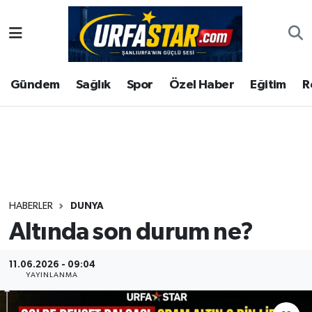
ASAYİS
Şanlıurfa Nöbetçi Eczaneler
Gündem
Sağlık
Spor
Özel Haber
Eğitim
R
ÇEVRE
Şanlıurfa Hava Durumu
DUNYA
Şanlıurfa Namaz Vakitleri
Eğitim
Şanlıurfa Trafik Yoğunluk Haritası
Ekonomi
Süper Lig Puan Durumu ve Fikstür
HABERLER
DUNYA
Altında son durum ne?
Gündem
Tüm Manşetler
Kültür
Son Dakika Haberleri
11.06.2026 - 09:04
YAYINLANMA
Magazin
Haber Arşivi