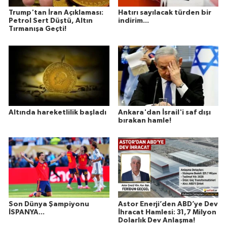
Trump'tan İran Açıklaması:
Hatırı sayılacak türden bir
Petrol Sert Düştü, Altın
indirim...
Tırmanışa Geçti!
Altında hareketlilik başladı
Ankara'dan İsrail'i saf dışı
bırakan hamle!
Son Dünya Şampiyonu
Astor Enerji’den ABD’ye Dev
İSPANYA...
İhracat Hamlesi: 31,7 Milyon
Dolarlık Dev Anlaşma!