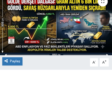
Paylaş
-
+
A
A