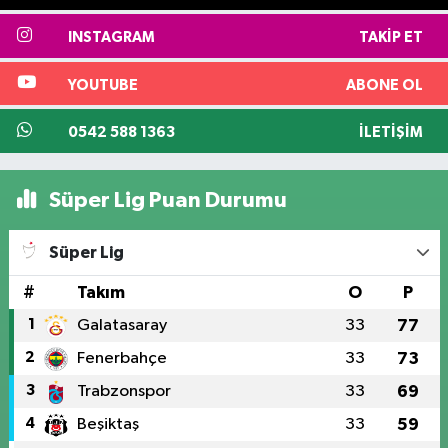
INSTAGRAM
TAKIP ET
YOUTUBE
ABONE OL
0542 588 1363
İLETIŞIM
Süper Lig Puan Durumu
Süper Lig
#
Takım
O
P
1
Galatasaray
33
77
2
Fenerbahçe
33
73
3
Trabzonspor
33
69
4
Beşiktaş
33
59