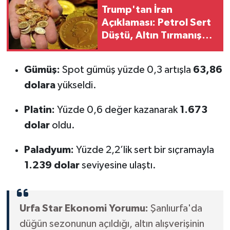
Trump'tan İran
Açıklaması: Petrol Sert
Düştü, Altın Tırmanışa
Geçti!
Gümüş:
Spot gümüş yüzde 0,3 artışla
63,86
dolara
yükseldi.
Platin:
Yüzde 0,6 değer kazanarak
1.673
dolar
oldu.
Paladyum:
Yüzde 2,2’lik sert bir sıçramayla
1.239 dolar
seviyesine ulaştı.
Urfa Star Ekonomi Yorumu:
Şanlıurfa'da
düğün sezonunun açıldığı, altın alışverişinin