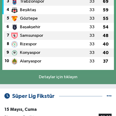
3
Trabzonspor
33
69
4
Beşiktaş
33
59
5
Göztepe
33
55
6
Başakşehir
33
54
7
Samsunspor
33
48
8
Rizespor
33
40
9
Konyaspor
33
40
10
Alanyaspor
33
37
Detaylar için tıklayın
Süper Lig Fikstür
15 Mayıs, Cuma