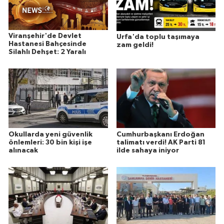
Viranşehir'de Devlet
Urfa'da toplu taşımaya
Hastanesi Bahçesinde
zam geldi!
Silahlı Dehşet: 2 Yaralı
Okullarda yeni güvenlik
Cumhurbaşkanı Erdoğan
önlemleri: 30 bin kişi işe
talimatı verdi! AK Parti 81
alınacak
ilde sahaya iniyor