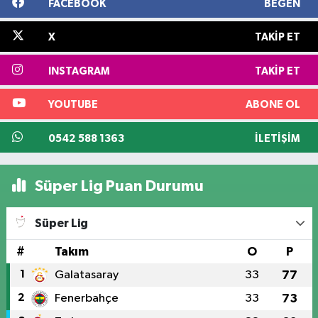
FACEBOOK
BEĞEN
X
TAKIP ET
INSTAGRAM
TAKIP ET
YOUTUBE
ABONE OL
0542 588 1363
İLETIŞIM
Süper Lig Puan Durumu
Süper Lig
#
Takım
O
P
1
Galatasaray
33
77
2
Fenerbahçe
33
73