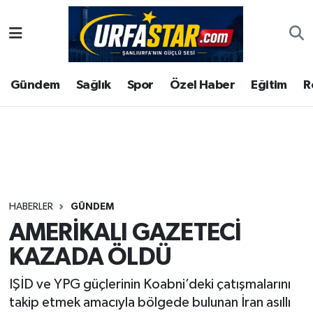
ASAYİS
Şanlıurfa Nöbetçi Eczaneler
Gündem
Sağlık
Spor
Özel Haber
Eğitim
R
ÇEVRE
Şanlıurfa Hava Durumu
DUNYA
Şanlıurfa Namaz Vakitleri
Eğitim
Şanlıurfa Trafik Yoğunluk Haritası
Ekonomi
Süper Lig Puan Durumu ve Fikstür
HABERLER
GÜNDEM
AMERİKALI GAZETECİ
Gündem
Tüm Manşetler
KAZADA ÖLDÜ
Kültür
Son Dakika Haberleri
IŞİD ve YPG güçlerinin Koabni’deki çatışmalarını
takip etmek amacıyla bölgede bulunan İran asıllı
Magazin
Haber Arşivi