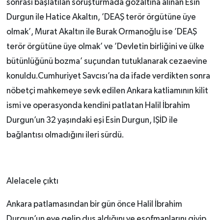
sonrası başlatılan soruşturmada gözaltına alınan Esin
Durgun ile Hatice Akaltın, ’DEAŞ terör örgütüne üye
olmak’, Murat Akaltın ile Burak Ormanoğlu ise ’DEAŞ
terör örgütüne üye olmak’ ve ’Devletin birliğini ve ülke
bütünlüğünü bozma’ suçundan tutuklanarak cezaevine
konuldu.Cumhuriyet Savcısı’na da ifade verdikten sonra
nöbetçi mahkemeye sevk edilen Ankara katliamının kilit
ismi ve operasyonda kendini patlatan Halil İbrahim
Durgun’un 32 yaşındaki eşi Esin Durgun, IŞİD ile
bağlantısı olmadığını ileri sürdü.
Alelacele çıktı
Ankara patlamasından bir gün önce Halil İbrahim
Durgun’un eve gelip duş aldığını ve eşofmanlarını giyip