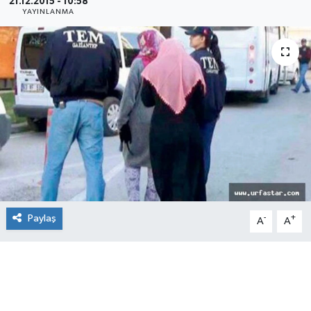
21.12.2015 - 10:58
YAYINLANMA
Paylaş
-
+
A
A