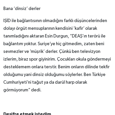
Bana ‘dinsiz’ derler
IŞİD ile bağlantısının olmadığını farklı düşüncelerinden
dolayı örgüt mensuplarının kendisini ’kafir’ olarak
tanımladığını aktaran Esin Durgun, “DEAŞ’ın terörü ile
bağlantım yoktur. Suriye’ye hiç gitmedim, zaten beni
sevmezler ve ’müşrik’ derler. Çünkü ben televizyon
izlerim, biraz spor giyinirim. Çocukları okula göndermeyi
desteklemem onlara terstir. Benim onların dilinde tekfir
olduğumu yani dinsiz olduğumu söylerler. Ben Türkiye
Cumhuriyeti’ni tağut ya da darül harp olarak
görmüyorum” dedi.
Deşifre etmek istedim