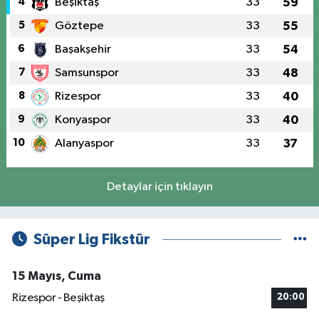
4
Beşiktaş
33
59
5
Göztepe
33
55
6
Başakşehir
33
54
7
Samsunspor
33
48
8
Rizespor
33
40
9
Konyaspor
33
40
10
Alanyaspor
33
37
Detaylar için tıklayın
Süper Lig Fikstür
15 Mayıs, Cuma
Rizespor - Beşiktaş
20:00