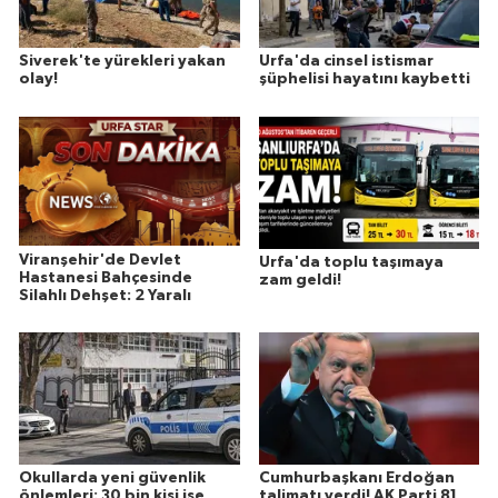
Siverek'te yürekleri yakan
Urfa'da cinsel istismar
olay!
şüphelisi hayatını kaybetti
Viranşehir'de Devlet
Urfa'da toplu taşımaya
Hastanesi Bahçesinde
zam geldi!
Silahlı Dehşet: 2 Yaralı
Okullarda yeni güvenlik
Cumhurbaşkanı Erdoğan
önlemleri: 30 bin kişi işe
talimatı verdi! AK Parti 81