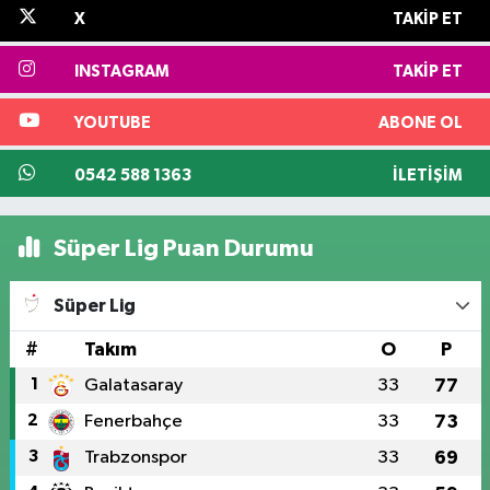
X
TAKIP ET
INSTAGRAM
TAKIP ET
YOUTUBE
ABONE OL
0542 588 1363
İLETIŞIM
Süper Lig Puan Durumu
Süper Lig
#
Takım
O
P
1
Galatasaray
33
77
2
Fenerbahçe
33
73
3
Trabzonspor
33
69