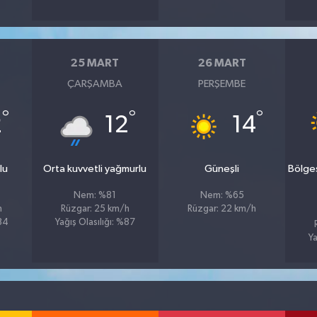
25 MART
26 MART
ÇARŞAMBA
PERŞEMBE
°
°
°
2
12
14
lu
Orta kuvvetli yağmurlu
Güneşli
Bölge
Nem: %81
Nem: %65
h
Rüzgar: 25 km/h
Rüzgar: 22 km/h
%84
Yağış Olasılığı: %87
Ya