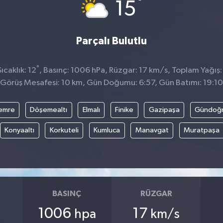
°
15
Parçalı Bulutlu
°
caklık: 12
, Basınç: 1006 hPa, Rüzgar: 17 km/s, Toplam Yağış:
Görüş Mesafesi: 10 km, Gün Doğumu: 6:57, Gün Batımı: 19:10
emre
Döşemealtı
Elmalı
Finike
Gazipaşa
Gündoğ
Konyaaltı
Korkuteli
Kumluca
Manavgat
Muratpaşa
BASINÇ
RÜZGAR
1006
17
hpa
km/s