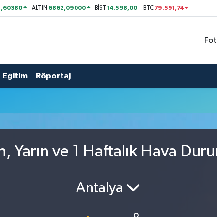
1,60380
6862,09000
14.598,00
79.591,74
ALTIN
BİST
BTC
Fot
Eğitim
Röportaj
, Yarın ve 1 Haftalık Hava Dur
Antalya