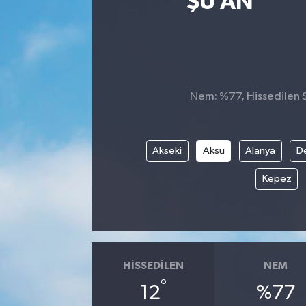
ŞU AN
Nem: %77, Hissedilen Sı
Akseki
Aksu
Alanya
D
Kepez
HISSEDILEN
NEM
°
12
%77