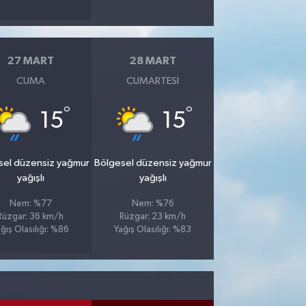
27 MART
28 MART
CUMA
CUMARTESI
°
°
15
15
sel düzensiz yağmur
Bölgesel düzensiz yağmur
yağışlı
yağışlı
Nem: %77
Nem: %76
Rüzgar: 36 km/h
Rüzgar: 23 km/h
ğış Olasılığı: %86
Yağış Olasılığı: %83