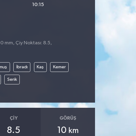
10:15
 0 mm, Çiy Noktası: 8.5,
muş
İbradı
Kaş
Kemer
Serik
ÇIY
GÖRÜŞ
8.5
10
km