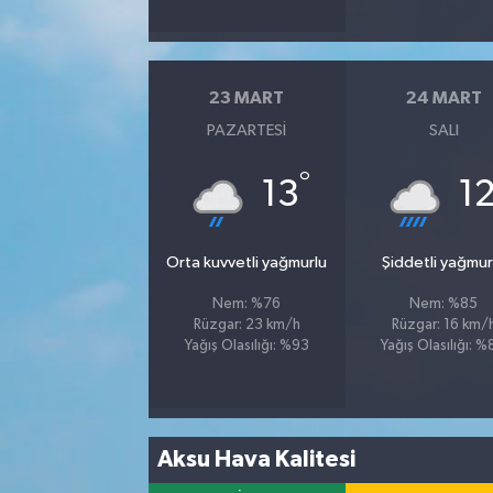
23 MART
24 MART
PAZARTESI
SALI
°
13
1
Orta kuvvetli yağmurlu
Şiddetli yağmur
Nem: %76
Nem: %85
Rüzgar: 23 km/h
Rüzgar: 16 km/
Yağış Olasılığı: %93
Yağış Olasılığı: 
Aksu Hava Kalitesi