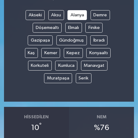
Akseki
Aksu
Alanya
Demre
Döşemealtı
Elmalı
Finike
Gazipaşa
Gündoğmuş
İbradı
Kaş
Kemer
Kepez
Konyaaltı
Korkuteli
Kumluca
Manavgat
Muratpaşa
Serik
HISSEDILEN
NEM
°
10
%76