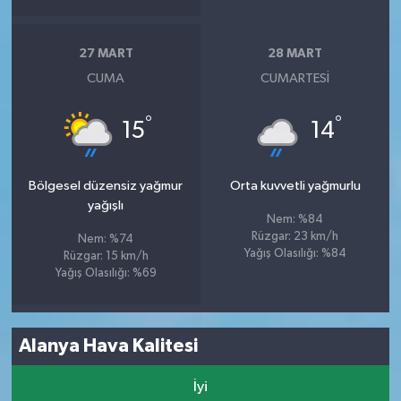
27 MART
28 MART
CUMA
CUMARTESI
°
°
15
14
Bölgesel düzensiz yağmur
Orta kuvvetli yağmurlu
yağışlı
Nem: %84
Rüzgar: 23 km/h
Nem: %74
Yağış Olasılığı: %84
Rüzgar: 15 km/h
Yağış Olasılığı: %69
Alanya Hava Kalitesi
İyi