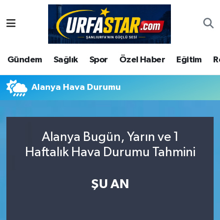
ASAYİS
Şanlıurfa Nöbetçi Eczaneler
Gündem
Sağlık
Spor
Özel Haber
Eğitim
R
ÇEVRE
Şanlıurfa Hava Durumu
DUNYA
Şanlıurfa Namaz Vakitleri
Alanya Hava Durumu
Eğitim
Şanlıurfa Trafik Yoğunluk Haritası
Alanya Bugün, Yarın ve 1
Ekonomi
Süper Lig Puan Durumu ve Fikstür
Haftalık Hava Durumu Tahmini
Gündem
Tüm Manşetler
ŞU AN
Kültür
Son Dakika Haberleri
Magazin
Haber Arşivi