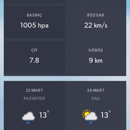
BASINÇ
RÜZGAR
1005
22
hpa
km/s
ÇIY
GÖRÜŞ
7.8
9
km
23 MART
24 MART
PAZARTESI
SALI
°
°
13
13