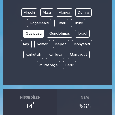
Akseki
Aksu
Alanya
Demre
Döşemealtı
Elmalı
Finike
Gazipaşa
Gündoğmuş
İbradı
Kaş
Kemer
Kepez
Konyaaltı
Korkuteli
Kumluca
Manavgat
Muratpaşa
Serik
HISSEDILEN
NEM
°
14
%65