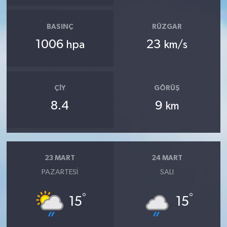
BASINÇ
RÜZGAR
1006
23
hpa
km/s
ÇIY
GÖRÜŞ
8.4
9
km
23 MART
24 MART
PAZARTESI
SALI
°
°
15
15