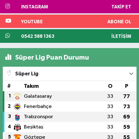
INSTAGRAM
TAKIP ET
YOUTUBE
ABONE OL
0542 588 1363
İLETIŞIM
Süper Lig Puan Durumu
Süper Lig
#
Takım
O
P
1
Galatasaray
33
77
2
Fenerbahçe
33
73
3
Trabzonspor
33
69
4
Beşiktaş
33
59
5
Göztepe
33
55