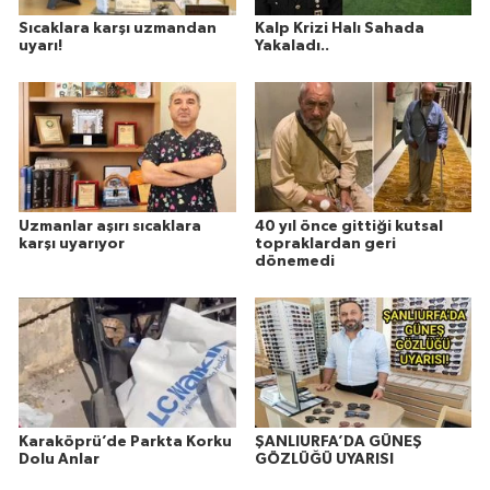
Sıcaklara karşı uzmandan
Kalp Krizi Halı Sahada
uyarı!
Yakaladı..
Uzmanlar aşırı sıcaklara
40 yıl önce gittiği kutsal
karşı uyarıyor
topraklardan geri
dönemedi
Karaköprü’de Parkta Korku
ŞANLIURFA’DA GÜNEŞ
Dolu Anlar
GÖZLÜĞÜ UYARISI