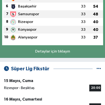
6
Başakşehir
33
54
7
Samsunspor
33
48
8
Rizespor
33
40
9
Konyaspor
33
40
10
Alanyaspor
33
37
Detaylar için tıklayın
Süper Lig Fikstür
15 Mayıs, Cuma
Rizespor - Beşiktaş
20:00
16 Mayıs, Cumartesi