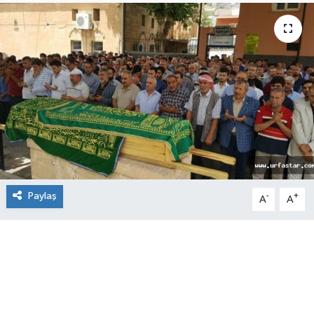
Paylaş
-
+
A
A