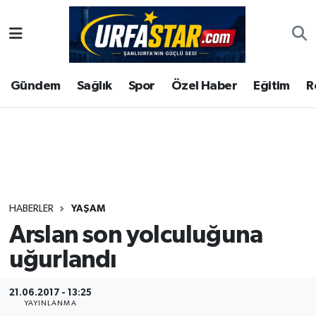
ASAYİS
Şanlıurfa Nöbetçi Eczaneler
Gündem
Sağlık
Spor
Özel Haber
Eğitim
R
ÇEVRE
Şanlıurfa Hava Durumu
DUNYA
Şanlıurfa Namaz Vakitleri
Eğitim
Şanlıurfa Trafik Yoğunluk Haritası
Ekonomi
Süper Lig Puan Durumu ve Fikstür
HABERLER
YAŞAM
Arslan son yolculuğuna
Gündem
Tüm Manşetler
uğurlandı
Kültür
Son Dakika Haberleri
21.06.2017 - 13:25
Magazin
Haber Arşivi
YAYINLANMA