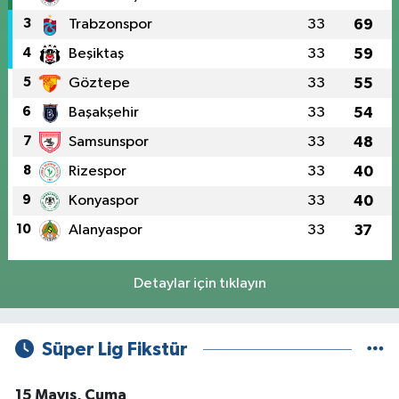
3
Trabzonspor
33
69
4
Beşiktaş
33
59
5
Göztepe
33
55
6
Başakşehir
33
54
7
Samsunspor
33
48
8
Rizespor
33
40
9
Konyaspor
33
40
10
Alanyaspor
33
37
Detaylar için tıklayın
Süper Lig Fikstür
15 Mayıs, Cuma