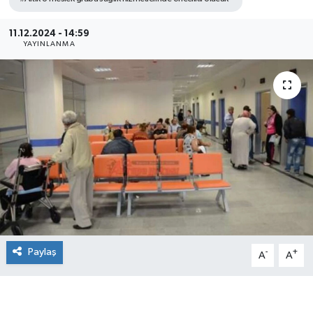
11.12.2024 - 14:59
YAYINLANMA
Paylaş
-
+
A
A