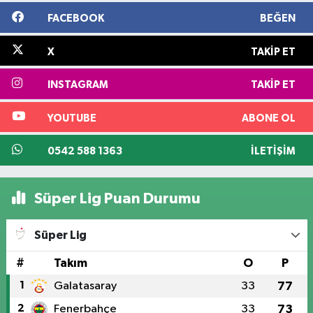
FACEBOOK
BEĞEN
X
TAKIP ET
INSTAGRAM
TAKIP ET
YOUTUBE
ABONE OL
0542 588 1363
İLETIŞIM
Süper Lig Puan Durumu
Süper Lig
#
Takım
O
P
1
Galatasaray
33
77
2
Fenerbahçe
33
73