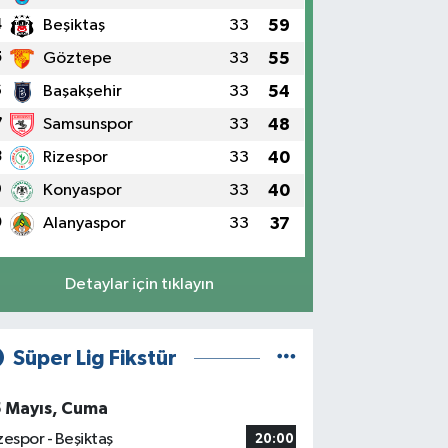
4
Beşiktaş
33
59
5
Göztepe
33
55
6
Başakşehir
33
54
7
Samsunspor
33
48
8
Rizespor
33
40
9
Konyaspor
33
40
0
Alanyaspor
33
37
Detaylar için tıklayın
Süper Lig Fikstür
5 Mayıs, Cuma
zespor - Beşiktaş
20:00