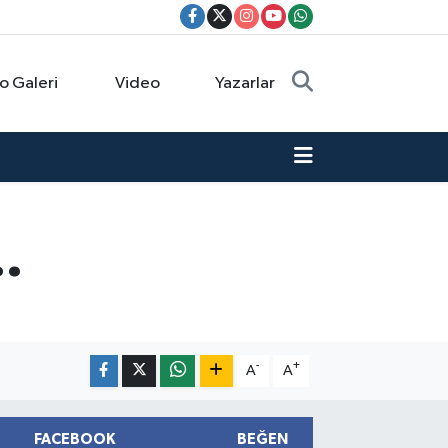
o Galeri
Video
Yazarlar
.
-
+
A
A
FACEBOOK
BEĞEN