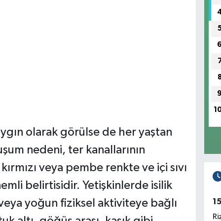
1
aygın olarak görülse de her yaştan
oluşum nedeni, ter kanallarının
kırmızı veya pembe renkte ve içi sıvı
mli belirtisidir. Yetişkinlerde isilik
veya yoğun fiziksel aktiviteye bağlı
1
Ri
uk altı, göğüs arası, kasık gibi