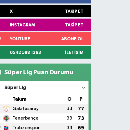
X
TAKIP ET
INSTAGRAM
TAKIP ET
YOUTUBE
ABONE OL
0542 588 1363
İLETIŞIM
Süper Lig Puan Durumu
Süper Lig
#
Takım
O
P
1
Galatasaray
33
77
2
Fenerbahçe
33
73
3
Trabzonspor
33
69