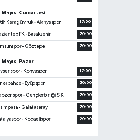
6 Mayıs, Cumartesi
tih Karagümrük - Alanyaspor
17:00
ziantep FK - Başakşehir
20:00
msunspor - Göztepe
20:00
7 Mayıs, Pazar
yserispor - Konyaspor
17:00
nerbahçe - Eyüpspor
20:00
abzonspor - Gençlerbirliği S.K.
20:00
sımpaşa - Galatasaray
20:00
talyaspor - Kocaelispor
20:00