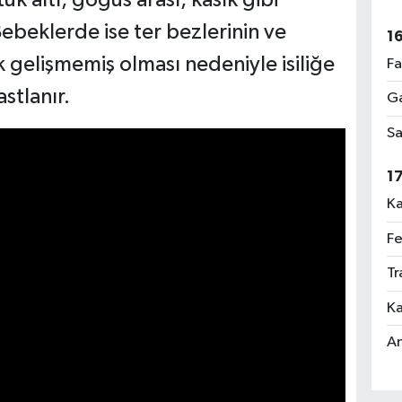
Bebeklerde ise ter bezlerinin ve
1
 gelişmemiş olması nedeniyle isiliğe
Fa
stlanır.
Ga
Sa
1
Ka
Fe
Tr
Ka
An