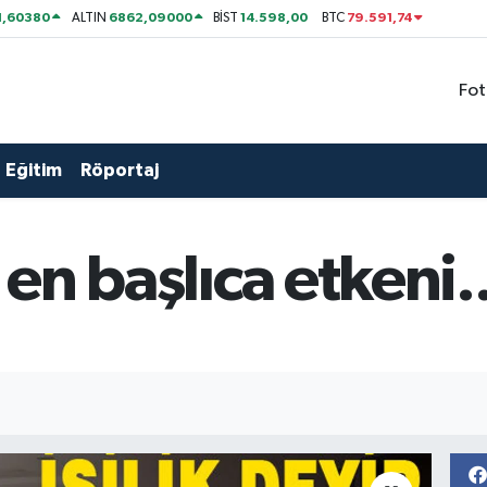
1,60380
6862,09000
14.598,00
79.591,74
ALTIN
BİST
BTC
Fot
Eğitim
Röportaj
 en başlıca etkeni..