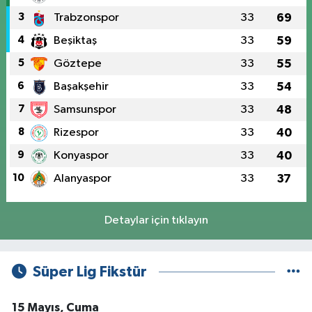
3
Trabzonspor
33
69
4
Beşiktaş
33
59
5
Göztepe
33
55
6
Başakşehir
33
54
7
Samsunspor
33
48
8
Rizespor
33
40
9
Konyaspor
33
40
10
Alanyaspor
33
37
Detaylar için tıklayın
Süper Lig Fikstür
15 Mayıs, Cuma