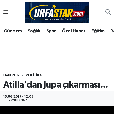
ASAYİS
Şanlıurfa Nöbetçi Eczaneler
Gündem
Sağlık
Spor
Özel Haber
Eğitim
R
ÇEVRE
Şanlıurfa Hava Durumu
DUNYA
Şanlıurfa Namaz Vakitleri
Eğitim
Şanlıurfa Trafik Yoğunluk Haritası
Ekonomi
Süper Lig Puan Durumu ve Fikstür
HABERLER
POLITIKA
Atilla'dan Jupa çıkarması...
Gündem
Tüm Manşetler
Kültür
Son Dakika Haberleri
15.06.2017 - 12:05
YAYINLANMA
Magazin
Haber Arşivi