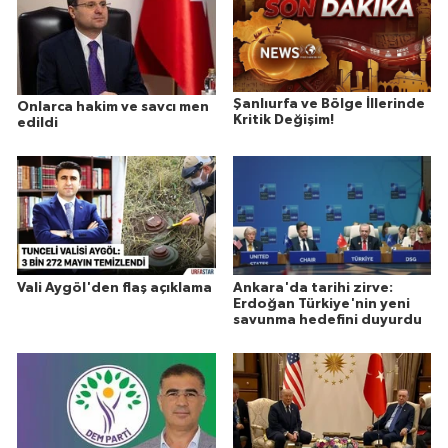
Şanlıurfa ve Bölge İllerinde
Onlarca hakim ve savcı men
Kritik Değişim!
edildi
Vali Aygöl'den flaş açıklama
Ankara'da tarihi zirve:
Erdoğan Türkiye'nin yeni
savunma hedefini duyurdu