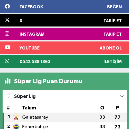
FACEBOOK
BEĞEN
X
TAKIP ET
INSTAGRAM
TAKIP ET
YOUTUBE
ABONE OL
0542 588 1363
İLETIŞIM
Süper Lig Puan Durumu
Süper Lig
#
Takım
O
P
1
Galatasaray
33
77
2
Fenerbahçe
33
73