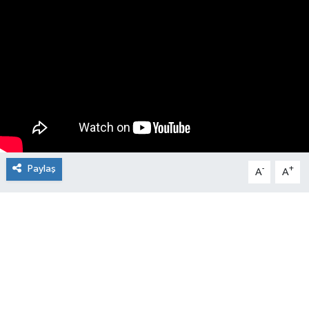
Paylaş
-
+
A
A