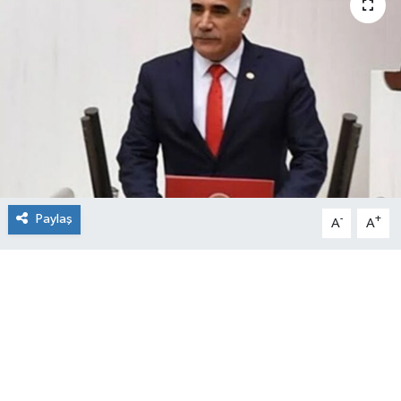
Paylaş
-
+
A
A