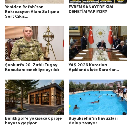
Yeniden Refah'tan
EVREN SANAYİ'DE KİM
Rekreasyon Alanı Satışına
DENETİM YAPIYOR?
Sert Çıkış...
Şanlıurfa 20. Zırhlı Tugay
YAŞ 2026 Kararları
Komutanı emekliye ayrıldı
Açıklandı: İşte Kararlar...
Balıklıgöl'e yakışacak proje
Büyükşehir'in havuzları
hayata geçiyor
dolup taşıyor