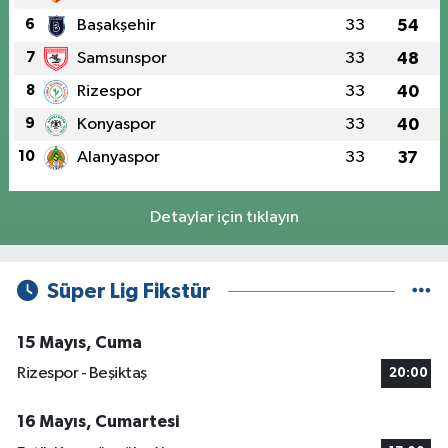
6
Başakşehir
33
54
7
Samsunspor
33
48
8
Rizespor
33
40
9
Konyaspor
33
40
10
Alanyaspor
33
37
Detaylar için tıklayın
Süper Lig Fikstür
15 Mayıs, Cuma
Rizespor - Beşiktaş
20:00
16 Mayıs, Cumartesi