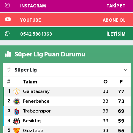
INSTAGRAM
TAKIP ET
YOUTUBE
ABONE OL
0542 588 1363
İLETIŞIM
Süper Lig Puan Durumu
Süper Lig
#
Takım
O
P
1
Galatasaray
33
77
2
Fenerbahçe
33
73
3
Trabzonspor
33
69
4
Beşiktaş
33
59
5
Göztepe
33
55