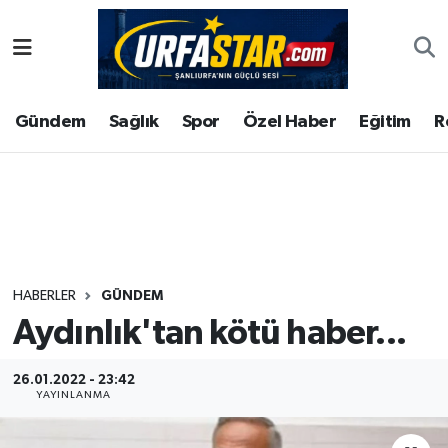
ASAYİS
Şanlıurfa Nöbetçi Eczaneler
Gündem
Sağlık
Spor
Özel Haber
Eğitim
R
ÇEVRE
Şanlıurfa Hava Durumu
DUNYA
Şanlıurfa Namaz Vakitleri
Eğitim
Şanlıurfa Trafik Yoğunluk Haritası
Ekonomi
Süper Lig Puan Durumu ve Fikstür
HABERLER
GÜNDEM
Aydınlık'tan kötü haber...
Gündem
Tüm Manşetler
Kültür
Son Dakika Haberleri
26.01.2022 - 23:42
YAYINLANMA
Magazin
Haber Arşivi