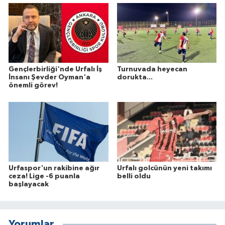
Gençlerbirliği'nde Urfalı İş
Turnuvada heyecan
İnsanı Şevder Oyman'a
dorukta...
önemli görev!
Urfaspor'un rakibine ağır
Urfalı golcünün yeni takımı
ceza! Lige -6 puanla
belli oldu
başlayacak
Yorumlar