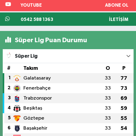
YOUTUBE
ABONE OL
0542 588 1363
İLETIŞIM
Süper Lig Puan Durumu
Süper Lig
#
Takım
O
P
1
Galatasaray
33
77
2
Fenerbahçe
33
73
3
Trabzonspor
33
69
4
Beşiktaş
33
59
5
Göztepe
33
55
6
Başakşehir
33
54