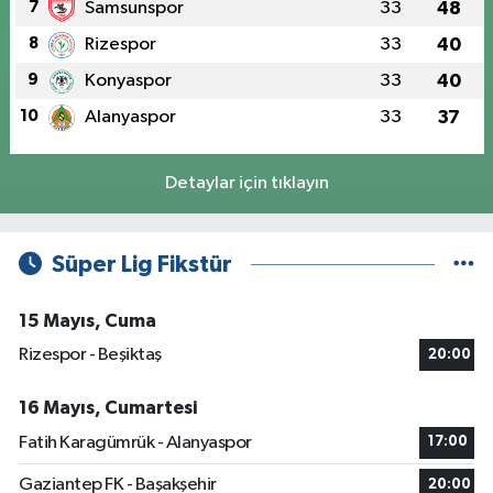
7
Samsunspor
33
48
8
Rizespor
33
40
9
Konyaspor
33
40
10
Alanyaspor
33
37
Detaylar için tıklayın
Süper Lig Fikstür
15 Mayıs, Cuma
Rizespor - Beşiktaş
20:00
16 Mayıs, Cumartesi
Fatih Karagümrük - Alanyaspor
17:00
Gaziantep FK - Başakşehir
20:00