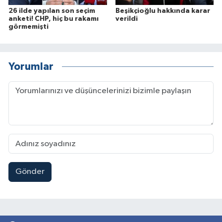
26 ilde yapılan son seçim
Beşikçioğlu hakkında karar
anketi! CHP, hiç bu rakamı
verildi
görmemişti
Yorumlar
Gönder