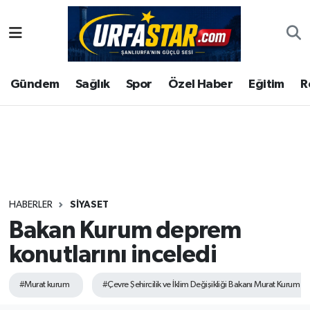
ASAYİS
Şanlıurfa Nöbetçi Eczaneler
Gündem
Sağlık
Spor
Özel Haber
Eğitim
R
ÇEVRE
Şanlıurfa Hava Durumu
DUNYA
Şanlıurfa Namaz Vakitleri
Eğitim
Şanlıurfa Trafik Yoğunluk Haritası
Ekonomi
Süper Lig Puan Durumu ve Fikstür
HABERLER
SIYASET
Bakan Kurum deprem
Gündem
Tüm Manşetler
konutlarını inceledi
Kültür
Son Dakika Haberleri
#Murat kurum
#Çevre Şehircilik ve İklim Değişikliği Bakanı Murat Kurum
Magazin
Haber Arşivi