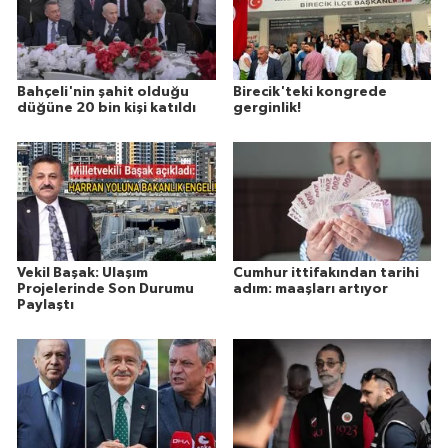
Bahçeli'nin şahit olduğu
Birecik'teki kongrede
düğüne 20 bin kişi katıldı
gerginlik!
Vekil Başak: Ulaşım
Cumhur ittifakından tarihi
Projelerinde Son Durumu
adım: maaşları artıyor
Paylaştı