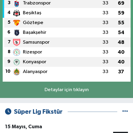
3
Trabzonspor
33
69
4
Beşiktaş
33
59
5
Göztepe
33
55
6
Başakşehir
33
54
7
Samsunspor
33
48
8
Rizespor
33
40
9
Konyaspor
33
40
10
Alanyaspor
33
37
Detaylar için tıklayın
Süper Lig Fikstür
15 Mayıs, Cuma