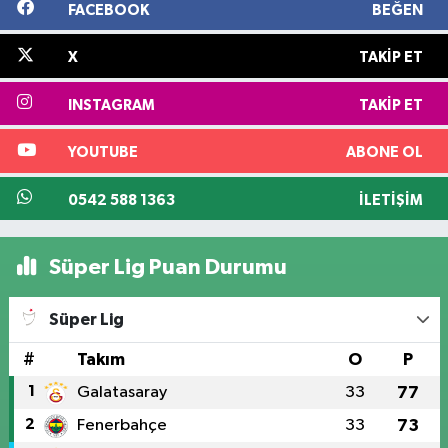
FACEBOOK
BEĞEN
X
TAKIP ET
INSTAGRAM
TAKIP ET
YOUTUBE
ABONE OL
0542 588 1363
İLETIŞIM
Süper Lig Puan Durumu
Süper Lig
#
Takım
O
P
1
Galatasaray
33
77
2
Fenerbahçe
33
73