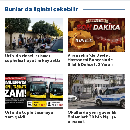
Bunlar da ilginizi çekebilir
Viranşehir'de Devlet
Urfa'da cinsel istismar
Hastanesi Bahçesinde
şüphelisi hayatını kaybetti
Silahlı Dehşet: 2 Yaralı
Urfa'da toplu taşımaya
Okullarda yeni güvenlik
zam geldi!
önlemleri: 30 bin kişi işe
alınacak