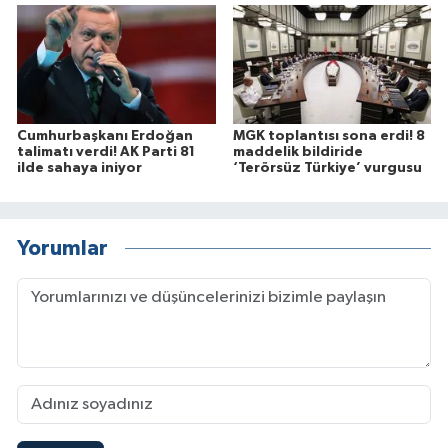
Cumhurbaşkanı Erdoğan
MGK toplantısı sona erdi! 8
talimatı verdi! AK Parti 81
maddelik bildiride
ilde sahaya iniyor
‘Terörsüz Türkiye’ vurgusu
Yorumlar