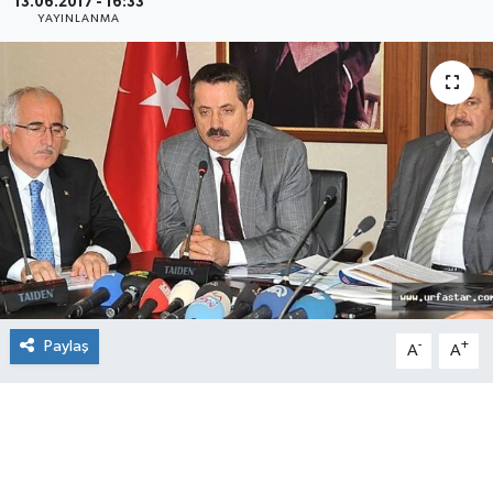
13.06.2017 - 16:33
YAYINLANMA
Paylaş
-
+
A
A