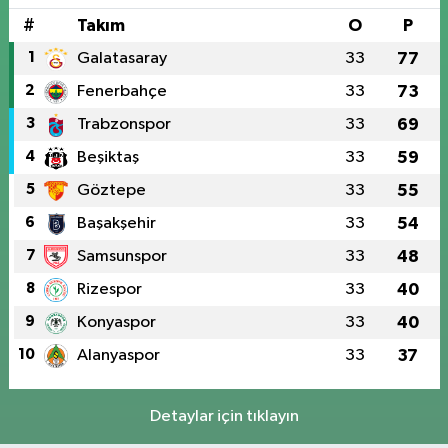
#
Takım
O
P
1
Galatasaray
33
77
2
Fenerbahçe
33
73
3
Trabzonspor
33
69
4
Beşiktaş
33
59
5
Göztepe
33
55
6
Başakşehir
33
54
7
Samsunspor
33
48
8
Rizespor
33
40
9
Konyaspor
33
40
10
Alanyaspor
33
37
Detaylar için tıklayın