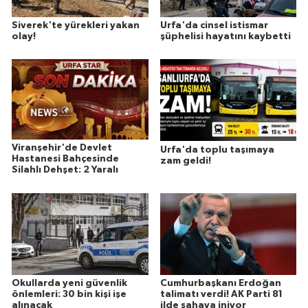
Siverek'te yürekleri yakan
Urfa'da cinsel istismar
olay!
şüphelisi hayatını kaybetti
Viranşehir'de Devlet
Urfa'da toplu taşımaya
Hastanesi Bahçesinde
zam geldi!
Silahlı Dehşet: 2 Yaralı
Okullarda yeni güvenlik
Cumhurbaşkanı Erdoğan
önlemleri: 30 bin kişi işe
talimatı verdi! AK Parti 81
alınacak
ilde sahaya iniyor