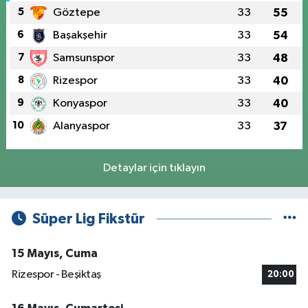
5
Göztepe
33
55
6
Başakşehir
33
54
7
Samsunspor
33
48
8
Rizespor
33
40
9
Konyaspor
33
40
10
Alanyaspor
33
37
Detaylar için tıklayın
Süper Lig Fikstür
15 Mayıs, Cuma
Rizespor - Beşiktaş
20:00