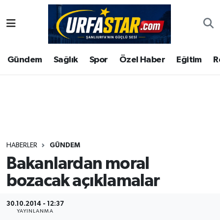
ASAYİS
Şanlıurfa Nöbetçi Eczaneler
Gündem
Sağlık
Spor
Özel Haber
Eğitim
R
ÇEVRE
Şanlıurfa Hava Durumu
DUNYA
Şanlıurfa Namaz Vakitleri
Eğitim
Şanlıurfa Trafik Yoğunluk Haritası
Ekonomi
Süper Lig Puan Durumu ve Fikstür
HABERLER
GÜNDEM
Bakanlardan moral
Gündem
Tüm Manşetler
bozacak açıklamalar
Kültür
Son Dakika Haberleri
30.10.2014 - 12:37
Magazin
Haber Arşivi
YAYINLANMA