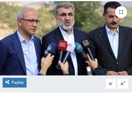
Paylaş
-
+
A
A