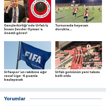
Gençlerbirliği'nde Urfalı İş
Turnuvada heyecan
İnsanı Şevder Oyman'a
dorukta...
önemli görev!
Urfaspor'un rakibine ağır
Urfalı golcünün yeni takımı
ceza! Lige -6 puanla
belli oldu
başlayacak
Yorumlar