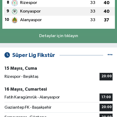
8
Rizespor
33
40
9
Konyaspor
33
40
10
Alanyaspor
33
37
Detaylar için tıklayın
Süper Lig Fikstür
15 Mayıs, Cuma
Rizespor - Beşiktaş
20:00
16 Mayıs, Cumartesi
Fatih Karagümrük - Alanyaspor
17:00
Gaziantep FK - Başakşehir
20:00