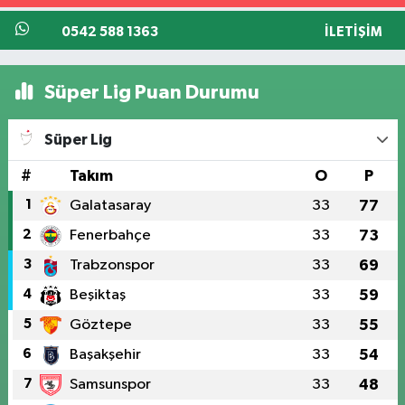
0542 588 1363
İLETIŞIM
Süper Lig Puan Durumu
Süper Lig
#
Takım
O
P
1
Galatasaray
33
77
2
Fenerbahçe
33
73
3
Trabzonspor
33
69
4
Beşiktaş
33
59
5
Göztepe
33
55
6
Başakşehir
33
54
7
Samsunspor
33
48