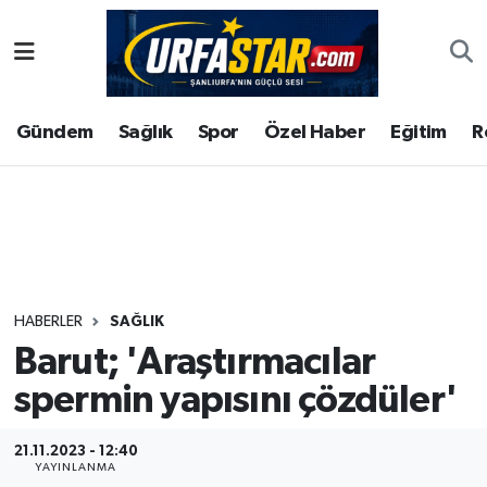
ASAYİS
Şanlıurfa Nöbetçi Eczaneler
Gündem
Sağlık
Spor
Özel Haber
Eğitim
R
ÇEVRE
Şanlıurfa Hava Durumu
DUNYA
Şanlıurfa Namaz Vakitleri
Eğitim
Şanlıurfa Trafik Yoğunluk Haritası
Ekonomi
Süper Lig Puan Durumu ve Fikstür
HABERLER
SAĞLIK
Barut; 'Araştırmacılar
Gündem
Tüm Manşetler
spermin yapısını çözdüler'
Kültür
Son Dakika Haberleri
21.11.2023 - 12:40
Magazin
Haber Arşivi
YAYINLANMA