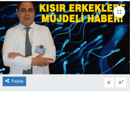
Paylaş
-
+
A
A