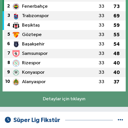
2
Fenerbahçe
33
73
3
Trabzonspor
33
69
4
Beşiktaş
33
59
5
Göztepe
33
55
6
Başakşehir
33
54
7
Samsunspor
33
48
8
Rizespor
33
40
9
Konyaspor
33
40
10
Alanyaspor
33
37
Detaylar için tıklayın
Süper Lig Fikstür