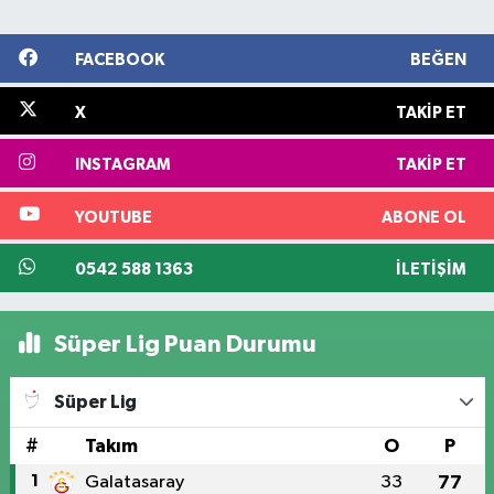
FACEBOOK
BEĞEN
X
TAKIP ET
INSTAGRAM
TAKIP ET
YOUTUBE
ABONE OL
0542 588 1363
İLETIŞIM
Süper Lig Puan Durumu
Süper Lig
#
Takım
O
P
1
Galatasaray
33
77