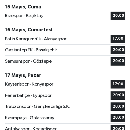
15 Mayıs, Cuma
Rizespor - Beşiktaş
20:00
16 Mayıs, Cumartesi
Fatih Karagümrük - Alanyaspor
17:00
Gaziantep FK - Başakşehir
20:00
Samsunspor - Göztepe
20:00
17 Mayıs, Pazar
Kayserispor - Konyaspor
17:00
Fenerbahçe - Eyüpspor
20:00
Trabzonspor - Gençlerbirliği S.K.
20:00
Kasımpaşa - Galatasaray
20:00
Antalyaspor - Kocaelispor
20:00