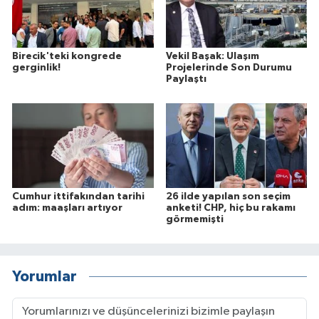
Birecik'teki kongrede
Vekil Başak: Ulaşım
gerginlik!
Projelerinde Son Durumu
Paylaştı
Cumhur ittifakından tarihi
26 ilde yapılan son seçim
adım: maaşları artıyor
anketi! CHP, hiç bu rakamı
görmemişti
Yorumlar