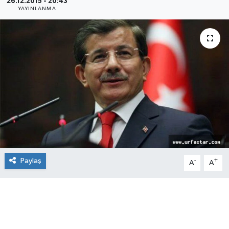
26.12.2015 - 20:43
YAYINLANMA
Paylaş
-
+
A
A