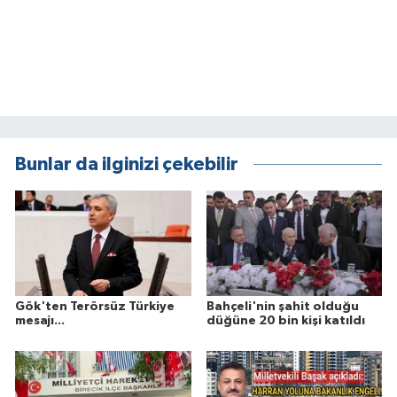
Bunlar da ilginizi çekebilir
Gök'ten Terörsüz Türkiye
Bahçeli'nin şahit olduğu
mesajı...
düğüne 20 bin kişi katıldı