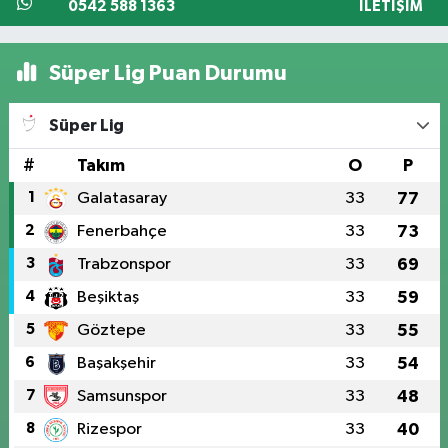
0542 588 1363
İLETIŞIM
Süper Lig Puan Durumu
Süper Lig
#
Takım
O
P
1
Galatasaray
33
77
2
Fenerbahçe
33
73
3
Trabzonspor
33
69
4
Beşiktaş
33
59
5
Göztepe
33
55
6
Başakşehir
33
54
7
Samsunspor
33
48
8
Rizespor
33
40