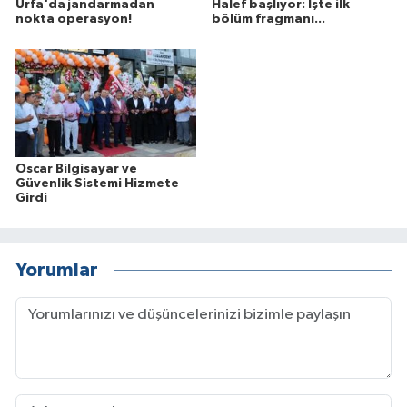
Urfa'da jandarmadan
Halef başlıyor: İşte ilk
nokta operasyon!
bölüm fragmanı...
Oscar Bilgisayar ve
Güvenlik Sistemi Hizmete
Girdi
Yorumlar