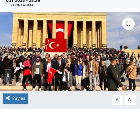
10.11.2023 - 23:29
YAYINLANMA
Paylaş
-
+
A
A