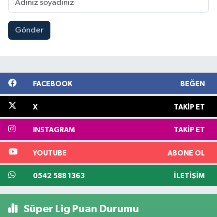
Gönder
FACEBOOK
BEĞEN
X
TAKIP ET
INSTAGRAM
TAKIP ET
YOUTUBE
ABONE OL
0542 588 1363
İLETIŞIM
Süper Lig Puan Durumu