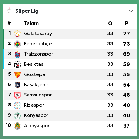
Süper Lig
#
Takım
O
P
1
Galatasaray
33
77
2
Fenerbahçe
33
73
3
Trabzonspor
33
69
4
Beşiktaş
33
59
5
Göztepe
33
55
6
Başakşehir
33
54
7
Samsunspor
33
48
8
Rizespor
33
40
9
Konyaspor
33
40
10
Alanyaspor
33
37