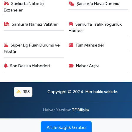
Şanlıurfa Nöbetçi
Şanlıurfa Hava Durumu
Eczaneler
Şanlıurfa Namaz Vakitleri
Şanlıurfa Trafik Yoğunluk
Haritası
Süper Lig Puan Durumu ve
Tüm Manşetler
Fikstür
Son Dakika Haberleri
Haber Arşivi
RSS
Copyright © 2024. Her hakkı saklıdır.
Haber Yazılımı:
TE Bilişim
A Life Sağlık Grubu