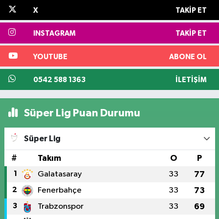
X
TAKIP ET
INSTAGRAM
TAKIP ET
YOUTUBE
ABONE OL
0542 588 1363
İLETIŞIM
Süper Lig Puan Durumu
Süper Lig
#
Takım
O
P
1
Galatasaray
33
77
2
Fenerbahçe
33
73
3
Trabzonspor
33
69