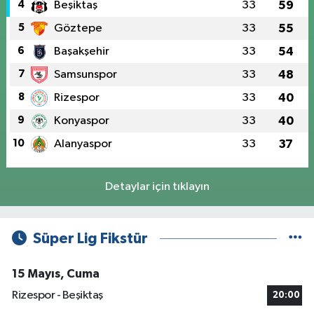
4
Beşiktaş
33
59
5
Göztepe
33
55
6
Başakşehir
33
54
7
Samsunspor
33
48
8
Rizespor
33
40
9
Konyaspor
33
40
10
Alanyaspor
33
37
Detaylar için tıklayın
Süper Lig Fikstür
15 Mayıs, Cuma
Rizespor - Beşiktaş
20:00