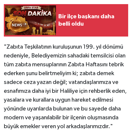
Bir ilçe başkanı daha
belli oldu
"Zabıta Teşkilatının kuruluşunun 199. yıl dönümü
nedeniyle, Belediyemizin sahadaki temsilcisi olan
tüm zabıta mensuplarının Zabıta Haftasını tebrik
ederken şunu belirtmeliyim ki; zabıta demek
sadece ceza yazan değil; vatandaşlarımıza ve
esnafımıza daha iyi bir Haliliye için rehberlik eden,
yasalara ve kurallara uygun hareket edilmesi
yönünde uyarılarda bulunan ve bu sayede daha
modern ve yaşanılabilir bir ilçenin oluşmasında
büyük emekler veren yol arkadaşlarımızdır."