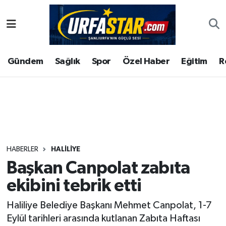
ASAYİS
Şanlıurfa Nöbetçi Eczaneler
Gündem
Sağlık
Spor
Özel Haber
Eğitim
R
ÇEVRE
Şanlıurfa Hava Durumu
DUNYA
Şanlıurfa Namaz Vakitleri
Eğitim
Şanlıurfa Trafik Yoğunluk Haritası
Ekonomi
Süper Lig Puan Durumu ve Fikstür
HABERLER
HALİLİYE
Başkan Canpolat zabıta
Gündem
Tüm Manşetler
ekibini tebrik etti
Kültür
Son Dakika Haberleri
Haliliye Belediye Başkanı Mehmet Canpolat, 1-7
Eylül tarihleri arasında kutlanan Zabıta Haftası
Magazin
Haber Arşivi