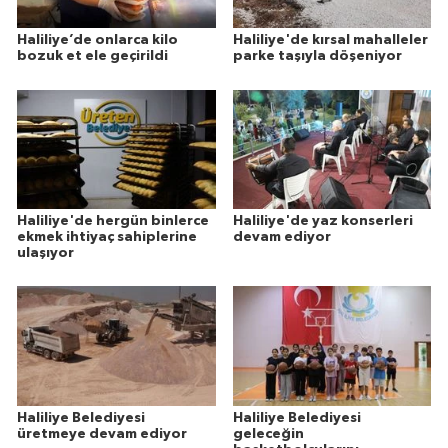
Haliliye’de onlarca kilo
Haliliye'de kırsal mahalleler
bozuk et ele geçirildi
parke taşıyla döşeniyor
Haliliye'de hergün binlerce
Haliliye'de yaz konserleri
ekmek ihtiyaç sahiplerine
devam ediyor
ulaşıyor
Haliliye Belediyesi
Haliliye Belediyesi
üretmeye devam ediyor
geleceğin