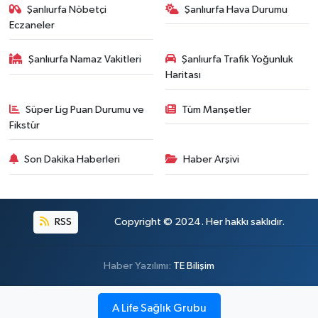
Şanlıurfa Nöbetçi
Şanlıurfa Hava Durumu
Eczaneler
Şanlıurfa Namaz Vakitleri
Şanlıurfa Trafik Yoğunluk
Haritası
Süper Lig Puan Durumu ve
Tüm Manşetler
Fikstür
Son Dakika Haberleri
Haber Arşivi
RSS
Copyright © 2024. Her hakkı saklıdır.
Haber Yazılımı:
TE Bilişim
A Life Sağlık Grubu