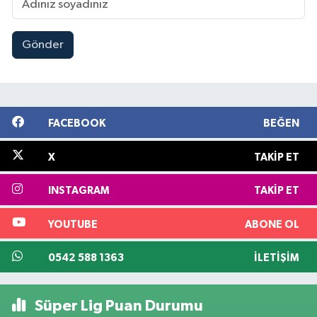
Gönder
FACEBOOK
BEĞEN
X
TAKIP ET
INSTAGRAM
TAKIP ET
YOUTUBE
ABONE OL
0542 588 1363
İLETIŞIM
Süper Lig Puan Durumu