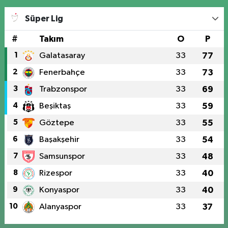
Süper Lig
#
Takım
O
P
1
Galatasaray
33
77
2
Fenerbahçe
33
73
3
Trabzonspor
33
69
4
Beşiktaş
33
59
5
Göztepe
33
55
6
Başakşehir
33
54
7
Samsunspor
33
48
8
Rizespor
33
40
9
Konyaspor
33
40
10
Alanyaspor
33
37