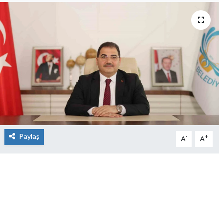
Paylaş
-
+
A
A