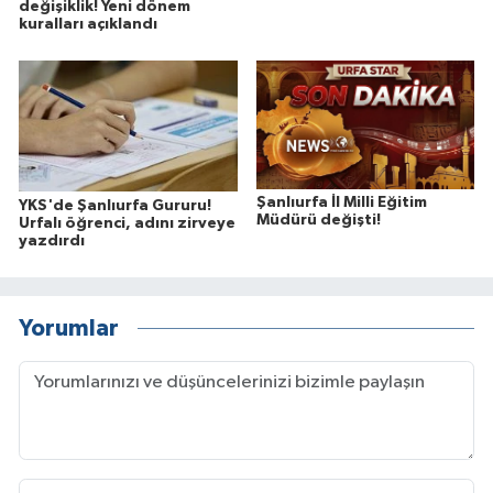
değişiklik! Yeni dönem
kuralları açıklandı
Şanlıurfa İl Milli Eğitim
YKS'de Şanlıurfa Gururu!
Müdürü değişti!
Urfalı öğrenci, adını zirveye
yazdırdı
Yorumlar