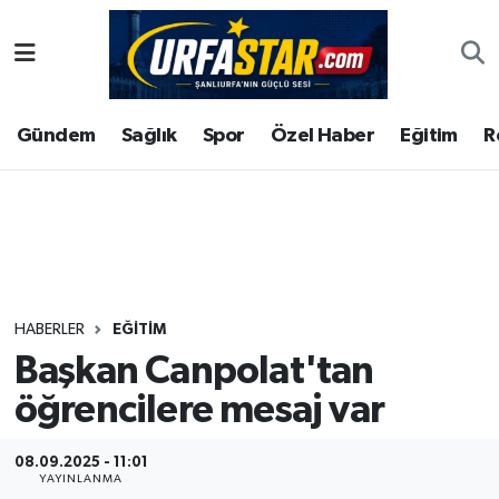
ASAYİS
Şanlıurfa Nöbetçi Eczaneler
Gündem
Sağlık
Spor
Özel Haber
Eğitim
R
ÇEVRE
Şanlıurfa Hava Durumu
DUNYA
Şanlıurfa Namaz Vakitleri
Eğitim
Şanlıurfa Trafik Yoğunluk Haritası
Ekonomi
Süper Lig Puan Durumu ve Fikstür
HABERLER
EĞITIM
Başkan Canpolat'tan
Gündem
Tüm Manşetler
öğrencilere mesaj var
Kültür
Son Dakika Haberleri
08.09.2025 - 11:01
Magazin
Haber Arşivi
YAYINLANMA