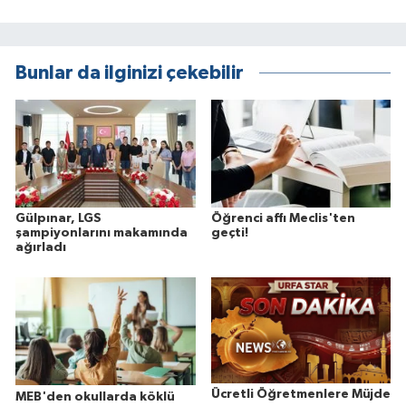
Bunlar da ilginizi çekebilir
Gülpınar, LGS
Öğrenci affı Meclis'ten
şampiyonlarını makamında
geçti!
ağırladı
Ücretli Öğretmenlere Müjde
MEB'den okullarda köklü