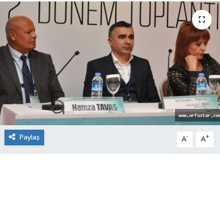
Paylaş
-
+
A
A