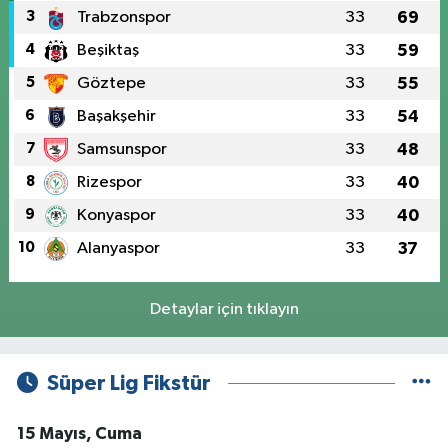
3
Trabzonspor
33
69
4
Beşiktaş
33
59
5
Göztepe
33
55
6
Başakşehir
33
54
7
Samsunspor
33
48
8
Rizespor
33
40
9
Konyaspor
33
40
10
Alanyaspor
33
37
Detaylar için tıklayın
Süper Lig Fikstür
15 Mayıs, Cuma