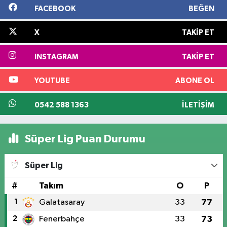
FACEBOOK
BEĞEN
X
TAKIP ET
INSTAGRAM
TAKIP ET
YOUTUBE
ABONE OL
0542 588 1363
İLETIŞIM
Süper Lig Puan Durumu
Süper Lig
#
Takım
O
P
1
Galatasaray
33
77
2
Fenerbahçe
33
73