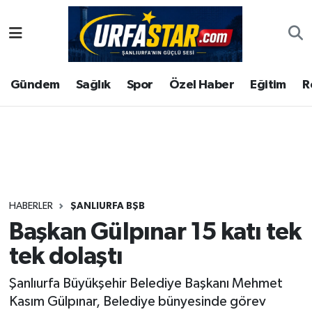
ASAYİS
Şanlıurfa Nöbetçi Eczaneler
Gündem
Sağlık
Spor
Özel Haber
Eğitim
R
ÇEVRE
Şanlıurfa Hava Durumu
DUNYA
Şanlıurfa Namaz Vakitleri
Eğitim
Şanlıurfa Trafik Yoğunluk Haritası
Ekonomi
Süper Lig Puan Durumu ve Fikstür
HABERLER
ŞANLIURFA BŞB
Başkan Gülpınar 15 katı tek
Gündem
Tüm Manşetler
tek dolaştı
Kültür
Son Dakika Haberleri
Şanlıurfa Büyükşehir Belediye Başkanı Mehmet
Kasım Gülpınar, Belediye bünyesinde görev
Magazin
Haber Arşivi