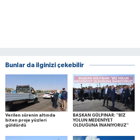
Bunlar da ilginizi çekebilir
Verilen sürenin altında
BAŞKAN GÜLPINAR: "BİZ
biten proje yüzleri
YOLUN MEDENİYET
güldürdü
OLDUĞUNA İNANIYORUZ"