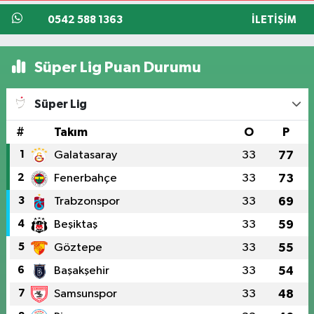
0542 588 1363
İLETIŞIM
Süper Lig Puan Durumu
Süper Lig
#
Takım
O
P
1
Galatasaray
33
77
2
Fenerbahçe
33
73
3
Trabzonspor
33
69
4
Beşiktaş
33
59
5
Göztepe
33
55
6
Başakşehir
33
54
7
Samsunspor
33
48