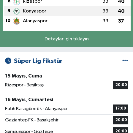
8
Rizespor
33
40
9
Konyaspor
33
40
10
Alanyaspor
33
37
Detaylar için tıklayın
Süper Lig Fikstür
15 Mayıs, Cuma
Rizespor - Beşiktaş
20:00
16 Mayıs, Cumartesi
Fatih Karagümrük - Alanyaspor
17:00
Gaziantep FK - Başakşehir
20:00
Samsunspor - Göztepe
20:00