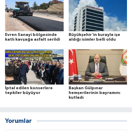
Evren Sanayi bölgesinde
Büyükşehir'in kurayla işe
katlı kavşağa asfalt serildi
aldığı isimler belli oldu
İptal edilen konserlere
Başkan Gülpınar
tepkiler büyüyor
hemşerilerinin bayramını
kutladı
Yorumlar