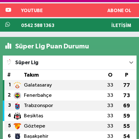
YOUTUBE
ABONE OL
0542 588 1363
İLETIŞIM
Süper Lig Puan Durumu
Süper Lig
#
Takım
O
P
1
Galatasaray
33
77
2
Fenerbahçe
33
73
3
Trabzonspor
33
69
4
Beşiktaş
33
59
5
Göztepe
33
55
6
Başakşehir
33
54