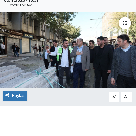
03.11.2025 - 10:51
YAYINLANMA
Paylaş
-
+
A
A