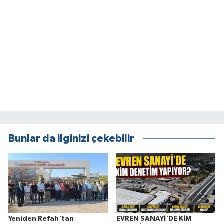
Bunlar da ilginizi çekebilir
Yeniden Refah'tan
EVREN SANAYİ'DE KİM