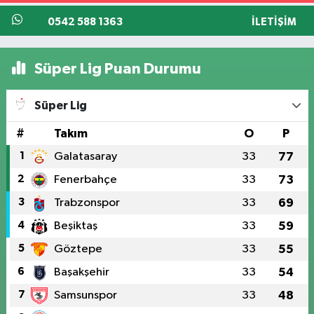
0542 588 1363
İLETIŞIM
Süper Lig Puan Durumu
Süper Lig
#
Takım
O
P
1
Galatasaray
33
77
2
Fenerbahçe
33
73
3
Trabzonspor
33
69
4
Beşiktaş
33
59
5
Göztepe
33
55
6
Başakşehir
33
54
7
Samsunspor
33
48