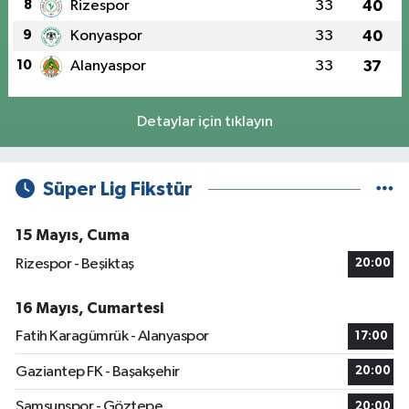
8
Rizespor
33
40
9
Konyaspor
33
40
10
Alanyaspor
33
37
Detaylar için tıklayın
Süper Lig Fikstür
15 Mayıs, Cuma
Rizespor - Beşiktaş
20:00
16 Mayıs, Cumartesi
Fatih Karagümrük - Alanyaspor
17:00
Gaziantep FK - Başakşehir
20:00
Samsunspor - Göztepe
20:00