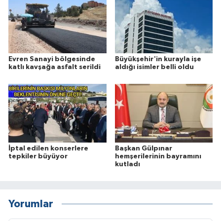
Evren Sanayi bölgesinde
Büyükşehir'in kurayla işe
katlı kavşağa asfalt serildi
aldığı isimler belli oldu
İptal edilen konserlere
Başkan Gülpınar
tepkiler büyüyor
hemşerilerinin bayramını
kutladı
Yorumlar