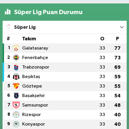
Süper Lig Puan Durumu
Süper Lig
#
Takım
O
P
1
Galatasaray
33
77
2
Fenerbahçe
33
73
3
Trabzonspor
33
69
4
Beşiktaş
33
59
5
Göztepe
33
55
6
Başakşehir
33
54
7
Samsunspor
33
48
8
Rizespor
33
40
9
Konyaspor
33
40