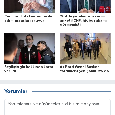
Cumhur ittifakından tarihi
26 ilde yapılan son seçim
adım: maaşları artıyor
anketi! CHP, hiç bu rakamı
görmemişti
Beşikçioğlu hakkında karar
Ak Parti Genel Başkan
verildi
Yardımcısı Şen Şanlıurfa’da
Yorumlar