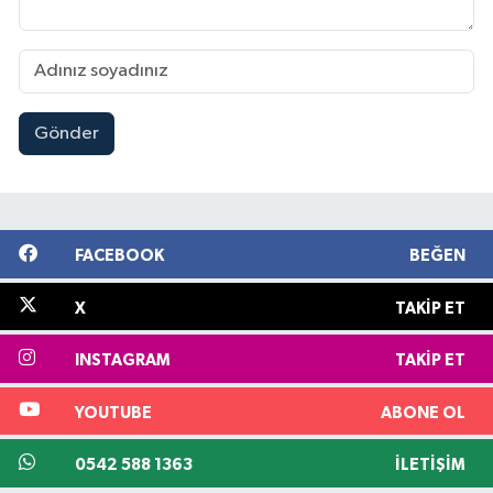
Gönder
FACEBOOK
BEĞEN
X
TAKIP ET
INSTAGRAM
TAKIP ET
YOUTUBE
ABONE OL
0542 588 1363
İLETIŞIM