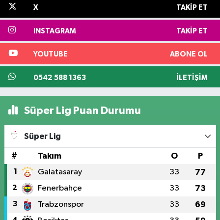
X
TAKIP ET
INSTAGRAM
TAKIP ET
YOUTUBE
ABONE OL
0542 588 1363
İLETIŞIM
Süper Lig Puan Durumu
Süper Lig
#
Takım
O
P
1
Galatasaray
33
77
2
Fenerbahçe
33
73
3
Trabzonspor
33
69