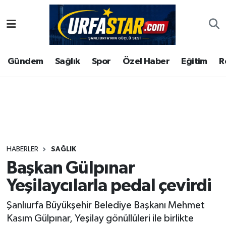
ASAYİS
Şanlıurfa Nöbetçi Eczaneler
Gündem
Sağlık
Spor
Özel Haber
Eğitim
R
ÇEVRE
Şanlıurfa Hava Durumu
DUNYA
Şanlıurfa Namaz Vakitleri
Eğitim
Şanlıurfa Trafik Yoğunluk Haritası
Ekonomi
Süper Lig Puan Durumu ve Fikstür
HABERLER
SAĞLIK
Başkan Gülpınar
Gündem
Tüm Manşetler
Yeşilaycılarla pedal çevirdi
Kültür
Son Dakika Haberleri
Şanlıurfa Büyükşehir Belediye Başkanı Mehmet
Kasım Gülpınar, Yeşilay gönüllüleri ile birlikte
Magazin
Haber Arşivi