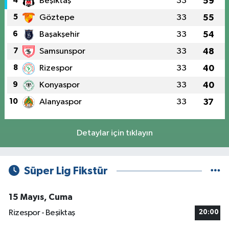
4
Beşiktaş
33
59
5
Göztepe
33
55
6
Başakşehir
33
54
7
Samsunspor
33
48
8
Rizespor
33
40
9
Konyaspor
33
40
10
Alanyaspor
33
37
Detaylar için tıklayın
Süper Lig Fikstür
15 Mayıs, Cuma
Rizespor - Beşiktaş
20:00