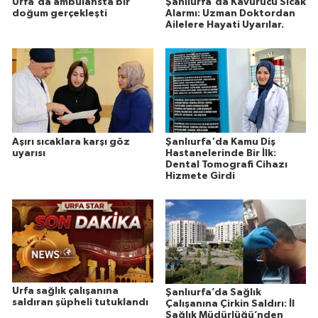
Urfa'da ambulansta bir
Şanlıurfa'da Kavurucu Sıcak
doğum gerçekleşti
Alarmı: Uzman Doktordan
Ailelere Hayati Uyarılar.
Aşırı sıcaklara karşı göz
Şanlıurfa'da Kamu Diş
uyarısı
Hastanelerinde Bir İlk:
Dental Tomografi Cihazı
Hizmete Girdi
Urfa sağlık çalışanına
Şanlıurfa’da Sağlık
saldıran şüpheli tutuklandı
Çalışanına Çirkin Saldırı: İl
Sağlık Müdürlüğü’nden