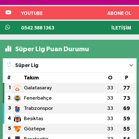
YOUTUBE
ABONE OL
0542 588 1363
İLETIŞIM
Süper Lig Puan Durumu
Süper Lig
#
Takım
O
P
1
Galatasaray
33
77
2
Fenerbahçe
33
73
3
Trabzonspor
33
69
4
Beşiktaş
33
59
5
Göztepe
33
55
6