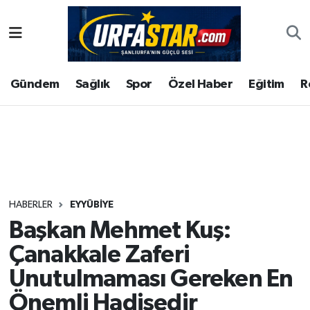
ASAYİS
Şanlıurfa Nöbetçi Eczaneler
Gündem
Sağlık
Spor
Özel Haber
Eğitim
R
ÇEVRE
Şanlıurfa Hava Durumu
DUNYA
Şanlıurfa Namaz Vakitleri
Eğitim
Şanlıurfa Trafik Yoğunluk Haritası
Ekonomi
Süper Lig Puan Durumu ve Fikstür
HABERLER
EYYÜBİYE
Başkan Mehmet Kuş:
Gündem
Tüm Manşetler
Çanakkale Zaferi
Kültür
Son Dakika Haberleri
Unutulmaması Gereken En
Önemli Hadisedir
Magazin
Haber Arşivi