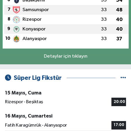
Başakşehir
33
54
7
Samsunspor
33
48
8
Rizespor
33
40
9
Konyaspor
33
40
10
Alanyaspor
33
37
Detaylar için tıklayın
Süper Lig Fikstür
15 Mayıs, Cuma
Rizespor - Beşiktaş
20:00
16 Mayıs, Cumartesi
Fatih Karagümrük - Alanyaspor
17:00