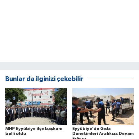
Bunlar da ilginizi çekebilir
MHP Eyyübiye ilçe başkanı
Eyyübiye’de Gıda
belli oldu
Denetimleri Aralıksız Devam
Ediyor