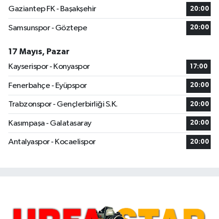
Gaziantep FK - Başakşehir
20:00
Samsunspor - Göztepe
20:00
17 Mayıs, Pazar
Kayserispor - Konyaspor
17:00
Fenerbahçe - Eyüpspor
20:00
Trabzonspor - Gençlerbirliği S.K.
20:00
Kasımpaşa - Galatasaray
20:00
Antalyaspor - Kocaelispor
20:00