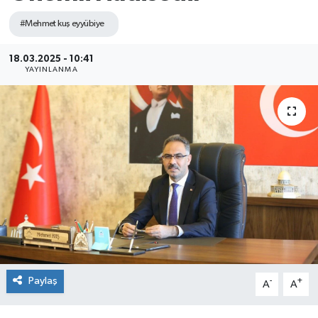
#Mehmet kuş eyyübiye
18.03.2025 - 10:41
YAYINLANMA
Paylaş
-
+
A
A