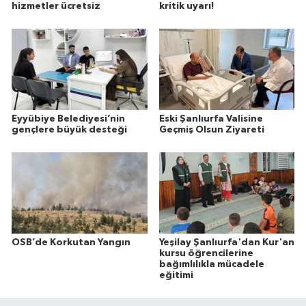
hizmetler ücretsiz
kritik uyarı!
Eyyübiye Belediyesi’nin
Eski Şanlıurfa Valisine
gençlere büyük desteği
Geçmiş Olsun Ziyareti
OSB’de Korkutan Yangın
Yeşilay Şanlıurfa'dan Kur'an
kursu öğrencilerine
bağımlılıkla mücadele
eğitimi