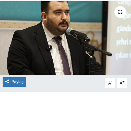
Paylaş
-
+
A
A