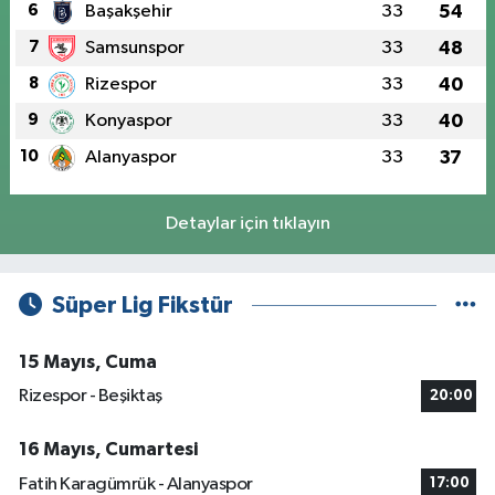
6
Başakşehir
33
54
7
Samsunspor
33
48
8
Rizespor
33
40
9
Konyaspor
33
40
10
Alanyaspor
33
37
Detaylar için tıklayın
Süper Lig Fikstür
15 Mayıs, Cuma
Rizespor - Beşiktaş
20:00
16 Mayıs, Cumartesi
Fatih Karagümrük - Alanyaspor
17:00