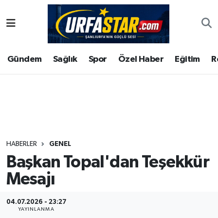
ASAYİS
Şanlıurfa Nöbetçi Eczaneler
Gündem
Sağlık
Spor
Özel Haber
Eğitim
R
ÇEVRE
Şanlıurfa Hava Durumu
DUNYA
Şanlıurfa Namaz Vakitleri
Eğitim
Şanlıurfa Trafik Yoğunluk Haritası
Ekonomi
Süper Lig Puan Durumu ve Fikstür
HABERLER
GENEL
Başkan Topal'dan Teşekkür
Gündem
Tüm Manşetler
Mesajı
Kültür
Son Dakika Haberleri
04.07.2026 - 23:27
Magazin
Haber Arşivi
YAYINLANMA