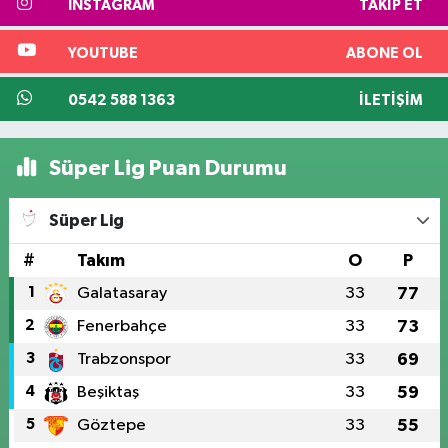
INSTAGRAM
TAKIP ET
YOUTUBE
ABONE OL
0542 588 1363
İLETIŞIM
Süper Lig Puan Durumu
Süper Lig
#
Takım
O
P
1
Galatasaray
33
77
2
Fenerbahçe
33
73
3
Trabzonspor
33
69
4
Beşiktaş
33
59
5
Göztepe
33
55