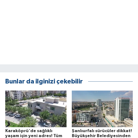
Bunlar da ilginizi çekebilir
Karaköprü'de sağlıklı
Şanlıurfalı sürücüler dikkat!
yaşam için yeni adres! Tüm
Büyükşehir Belediyesinden