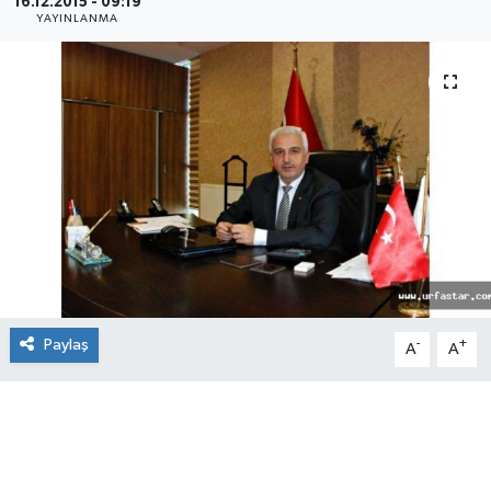
16.12.2015 - 09:19
YAYINLANMA
Paylaş
-
+
A
A