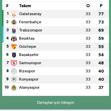
#
Takım
O
P
1
Galatasaray
33
77
2
Fenerbahçe
33
73
3
Trabzonspor
33
69
4
Beşiktaş
33
59
5
Göztepe
33
55
6
Başakşehir
33
54
7
Samsunspor
33
48
8
Rizespor
33
40
9
Konyaspor
33
40
10
Alanyaspor
33
37
Detaylar için tıklayın