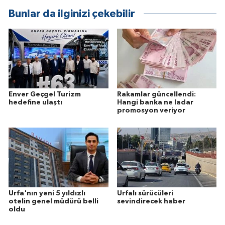
Bunlar da ilginizi çekebilir
Enver Geçgel Turizm
Rakamlar güncellendi:
hedefine ulaştı
Hangi banka ne ladar
promosyon veriyor
Urfa'nın yeni 5 yıldızlı
Urfalı sürücüleri
otelin genel müdürü belli
sevindirecek haber
oldu