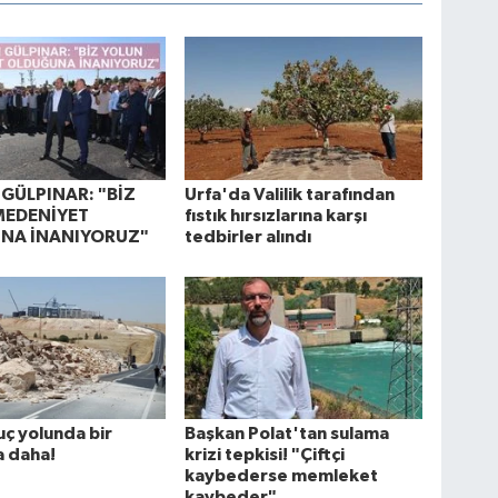
GÜLPINAR: "BİZ
Urfa'da Valilik tarafından
MEDENİYET
fıstık hırsızlarına karşı
NA İNANIYORUZ"
tedbirler alındı
uç yolunda bir
Başkan Polat'tan sulama
a daha!
krizi tepkisi! "Çiftçi
kaybederse memleket
kaybeder"