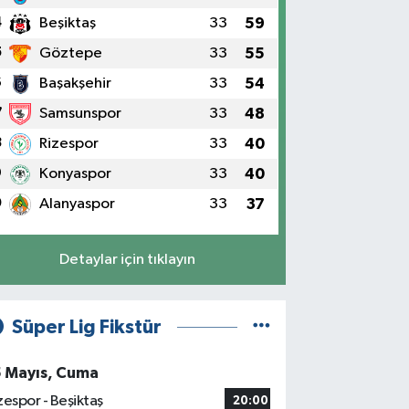
4
Beşiktaş
33
59
5
Göztepe
33
55
6
Başakşehir
33
54
7
Samsunspor
33
48
8
Rizespor
33
40
9
Konyaspor
33
40
0
Alanyaspor
33
37
Detaylar için tıklayın
Süper Lig Fikstür
5 Mayıs, Cuma
zespor - Beşiktaş
20:00