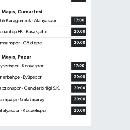
6 Mayıs, Cumartesi
tih Karagümrük - Alanyaspor
17:00
ziantep FK - Başakşehir
20:00
msunspor - Göztepe
20:00
7 Mayıs, Pazar
yserispor - Konyaspor
17:00
nerbahçe - Eyüpspor
20:00
abzonspor - Gençlerbirliği S.K.
20:00
sımpaşa - Galatasaray
20:00
talyaspor - Kocaelispor
20:00