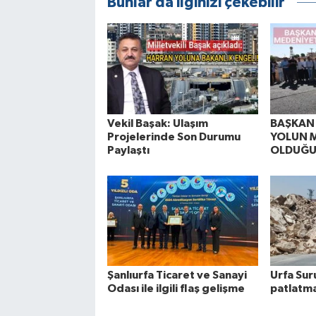
Bunlar da ilginizi çekebilir
Vekil Başak: Ulaşım
BAŞKAN 
Projelerinde Son Durumu
YOLUN 
Paylaştı
OLDUĞU
Şanlıurfa Ticaret ve Sanayi
Urfa Sur
Odası ile ilgili flaş gelişme
patlatm