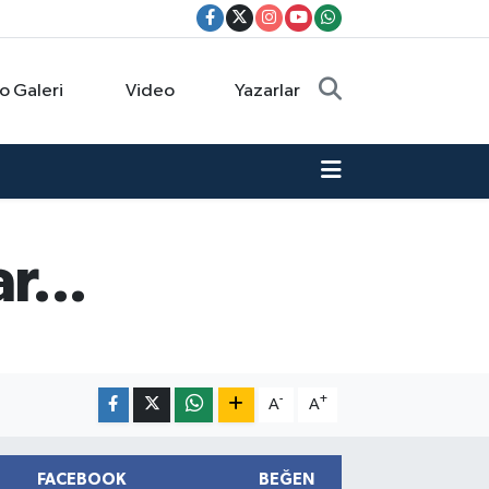
o Galeri
Video
Yazarlar
r...
-
+
A
A
FACEBOOK
BEĞEN