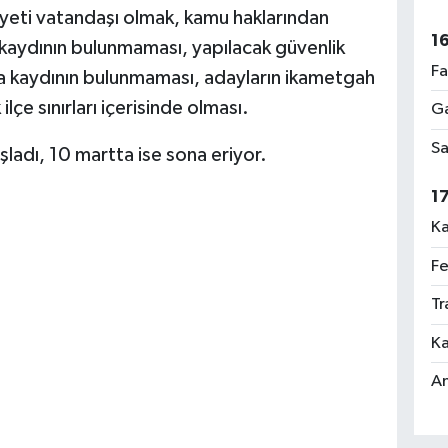
iyeti vatandaşı olmak, kamu haklarından
1
aydının bulunmaması, yapılacak güvenlik
Fa
a kaydının bulunmaması, adayların ikametgah
 ilçe sınırları içerisinde olması.
Ga
Sa
aşladı, 10 martta ise sona eriyor.
1
Ka
Fe
Tr
Ka
An