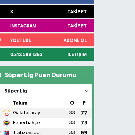
X
TAKIP ET
INSTAGRAM
TAKIP ET
YOUTUBE
ABONE OL
0542 588 1363
İLETIŞIM
Süper Lig Puan Durumu
Süper Lig
#
Takım
O
P
1
Galatasaray
33
77
2
Fenerbahçe
33
73
3
Trabzonspor
33
69