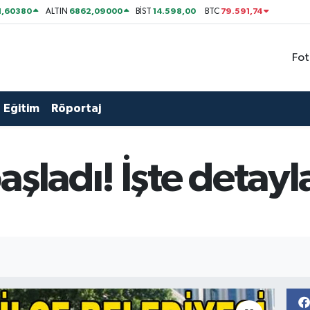
1,60380
6862,09000
14.598,00
79.591,74
ALTIN
BİST
BTC
Fot
Eğitim
Röportaj
şladı! İşte detayla