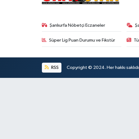
Şanlıurfa Nöbetçi Eczaneler
Ş
Süper Lig Puan Durumu ve Fikstür
Tü
RSS
Copyright © 2024. Her hakkı saklıdı