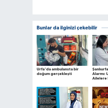
Bunlar da ilginizi çekebilir
Urfa'da ambulansta bir
Şanlıurf
doğum gerçekleşti
Alarmı:
Ailelere 