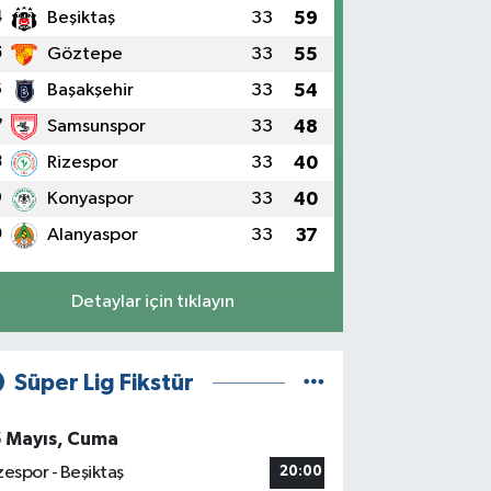
4
Beşiktaş
33
59
5
Göztepe
33
55
6
Başakşehir
33
54
7
Samsunspor
33
48
8
Rizespor
33
40
9
Konyaspor
33
40
0
Alanyaspor
33
37
Detaylar için tıklayın
Süper Lig Fikstür
5 Mayıs, Cuma
zespor - Beşiktaş
20:00