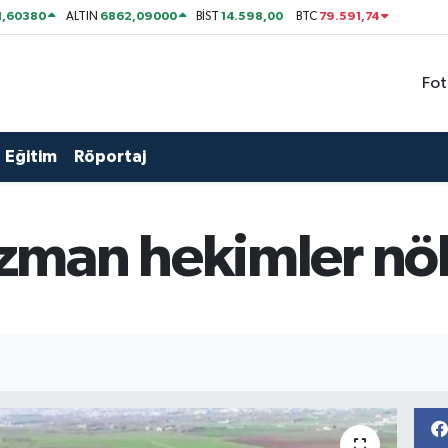
1,60380
6862,09000
14.598,00
79.591,74
ALTIN
BİST
BTC
Fot
Eğitim
Röportaj
man hekimler nöb