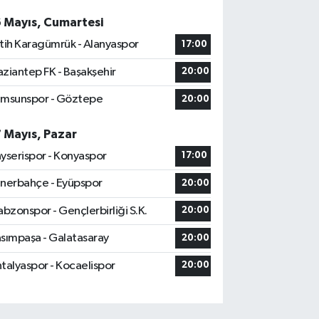
6 Mayıs, Cumartesi
tih Karagümrük - Alanyaspor
17:00
ziantep FK - Başakşehir
20:00
msunspor - Göztepe
20:00
7 Mayıs, Pazar
yserispor - Konyaspor
17:00
nerbahçe - Eyüpspor
20:00
abzonspor - Gençlerbirliği S.K.
20:00
sımpaşa - Galatasaray
20:00
talyaspor - Kocaelispor
20:00