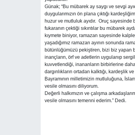
Günak; “Bu mübarek ay saygı ve sevgi ayıdır.
duygularımızın ön plana çıktığı kardeşliğimi
huzur ve mutluluk ayıdır. Oruç sayesinde bi
fukaranın çektiği sıkıntılar bu mübarek ayda
kıymete biniyor, ramazan sayesinde kalple
yaşadığımız ramazan ayının sonunda ramaza
bütünlüğümüzü pekiştiren, bizi biz yapan b
inançların, örf ve adetlerin uygulanıp serg
kuvvetlendiği, inananların birbirlerine dah
dargınlıkların ortadan kalktığı, kardeşlik 
Bayramının milletimizin mutluluğuna, İsla
vesile olmasını diliyorum.
Değerli halkımızın ve çalışma arkadaşları
vesile olmasını temenni ederim.” Dedi.