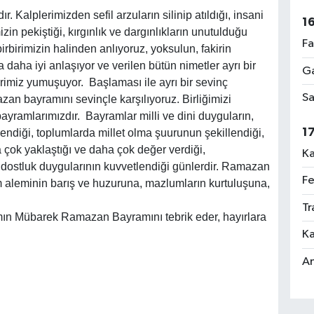
 Kalplerimizden sefil arzuların silinip atıldığı, insani
1
zin pekiştiği, kırgınlık ve dargınlıkların unutulduğu
Fa
rbirimizin halinden anlıyoruz, yoksulun, fakirin
 daha iyi anlaşıyor ve verilen bütün nimetler ayrı bir
Ga
rimiz yumuşuyor. Başlaması ile ayrı bir sevinç
Sa
n bayramını sevinçle karşılıyoruz. Birliğimizi
ayramlarımızdır. Bayramlar milli ve dini duyguların,
1
ilendiği, toplumlarda millet olma şuurunun şekillendiği,
a çok yaklaştığı ve daha çok değer verdiği,
Ka
ve dostluk duygularının kuvvetlendiği günlerdir. Ramazan
Fe
m aleminin barış ve huzuruna, mazlumların kurtuluşuna,
Tr
mın Mübarek Ramazan Bayramını tebrik eder, hayırlara
Ka
An