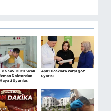
a'da Kavurucu Sıcak
Aşırı sıcaklara karşı göz
 Uzman Doktordan
uyarısı
Hayati Uyarılar.