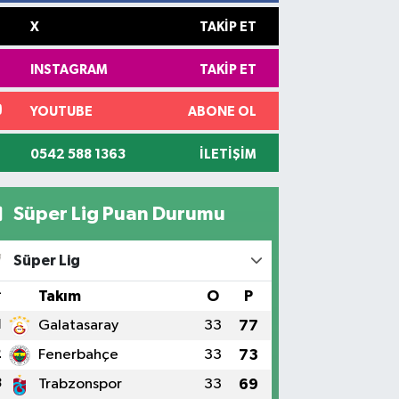
X
TAKIP ET
INSTAGRAM
TAKIP ET
YOUTUBE
ABONE OL
0542 588 1363
İLETIŞIM
Süper Lig Puan Durumu
Süper Lig
#
Takım
O
P
1
Galatasaray
33
77
2
Fenerbahçe
33
73
3
Trabzonspor
33
69