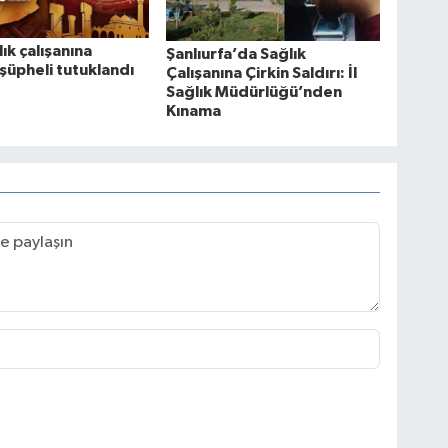
ık çalışanına
Şanlıurfa’da Sağlık
 şüpheli tutuklandı
Çalışanına Çirkin Saldırı: İl
Sağlık Müdürlüğü’nden
Kınama