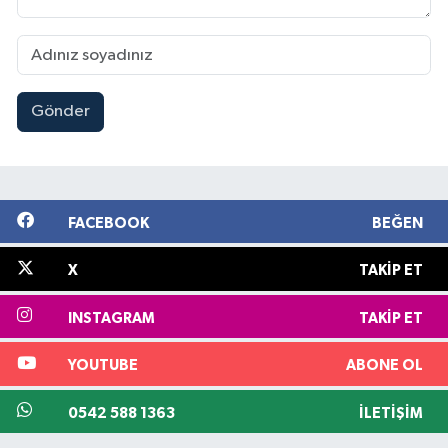
Gönder
FACEBOOK
BEĞEN
X
TAKIP ET
INSTAGRAM
TAKIP ET
YOUTUBE
ABONE OL
0542 588 1363
İLETIŞIM