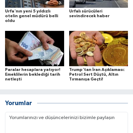
Urfa'nın yeni 5 yıldızlı
Urfalı sürücüleri
otelin genel müdürü belli
sevindirecek haber
oldu
Paralar hesaplara yatıyor!
Trump'tan İran Açıklaması:
Emeklilerin beklediği tarih
Petrol Sert Düştü, Altın
netleşti
Tırmanışa Geçti!
Yorumlar