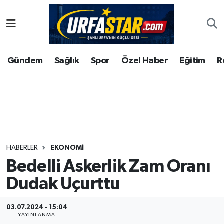
ASAYİS
Şanlıurfa Nöbetçi Eczaneler
Gündem
Sağlık
Spor
Özel Haber
Eğitim
R
ÇEVRE
Şanlıurfa Hava Durumu
DUNYA
Şanlıurfa Namaz Vakitleri
Eğitim
Şanlıurfa Trafik Yoğunluk Haritası
Ekonomi
Süper Lig Puan Durumu ve Fikstür
HABERLER
EKONOMI
Bedelli Askerlik Zam Oranı
Gündem
Tüm Manşetler
Dudak Uçurttu
Kültür
Son Dakika Haberleri
03.07.2024 - 15:04
Magazin
Haber Arşivi
YAYINLANMA