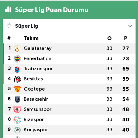
Süper Lig Puan Durumu
Süper Lig
#
Takım
O
P
1
Galatasaray
33
77
2
Fenerbahçe
33
73
3
Trabzonspor
33
69
4
Beşiktaş
33
59
5
Göztepe
33
55
6
Başakşehir
33
54
7
Samsunspor
33
48
8
Rizespor
33
40
9
Konyaspor
33
40