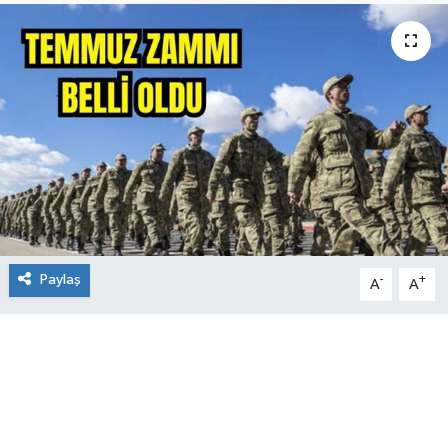
Paylaş
-
+
A
A