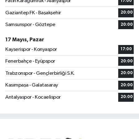
Fatih Karagümrük - Alanyaspor
17:00
Gaziantep FK - Başakşehir
20:00
Samsunspor - Göztepe
20:00
17 Mayıs, Pazar
Kayserispor - Konyaspor
17:00
Fenerbahçe - Eyüpspor
20:00
Trabzonspor - Gençlerbirliği S.K.
20:00
Kasımpaşa - Galatasaray
20:00
Antalyaspor - Kocaelispor
20:00