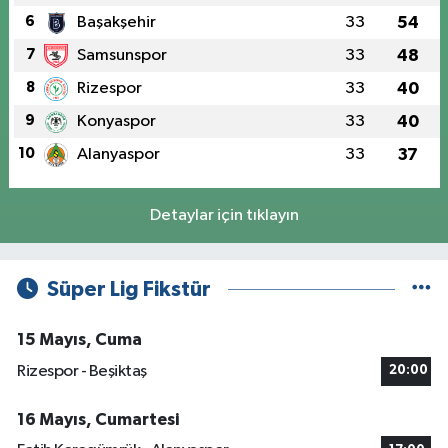
6
Başakşehir
33
54
7
Samsunspor
33
48
8
Rizespor
33
40
9
Konyaspor
33
40
10
Alanyaspor
33
37
Detaylar için tıklayın
Süper Lig Fikstür
15 Mayıs, Cuma
Rizespor - Beşiktaş
20:00
16 Mayıs, Cumartesi