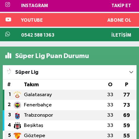
INSTAGRAM
TAKIP ET
YOUTUBE
ABONE OL
0542 588 1363
İLETIŞIM
Süper Lig Puan Durumu
Süper Lig
#
Takım
O
P
1
Galatasaray
33
77
2
Fenerbahçe
33
73
3
Trabzonspor
33
69
4
Beşiktaş
33
59
5
Göztepe
33
55