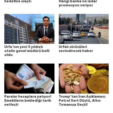
hedefine ulaştı
Hangi banka ne ladar
promosyon veriyor
Urfa'nın yeni 5 yıldızlı
Urfalı sürücüleri
otelin genel müdürü belli
sevindirecek haber
oldu
Paralar hesaplara yatıyor!
Trump'tan İran Açıklaması:
Emeklilerin beklediği tarih
Petrol Sert Düştü, Altın
netleşti
Tırmanışa Geçti!