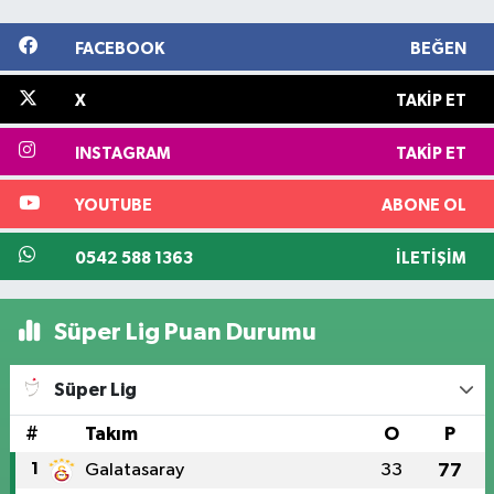
FACEBOOK
BEĞEN
X
TAKIP ET
INSTAGRAM
TAKIP ET
YOUTUBE
ABONE OL
0542 588 1363
İLETIŞIM
Süper Lig Puan Durumu
Süper Lig
#
Takım
O
P
1
Galatasaray
33
77