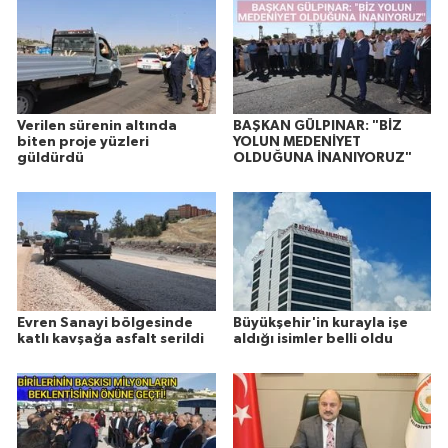
Verilen sürenin altında
BAŞKAN GÜLPINAR: "BİZ
biten proje yüzleri
YOLUN MEDENİYET
güldürdü
OLDUĞUNA İNANIYORUZ"
Evren Sanayi bölgesinde
Büyükşehir'in kurayla işe
katlı kavşağa asfalt serildi
aldığı isimler belli oldu