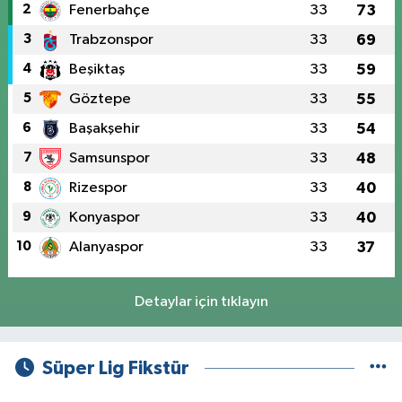
2
Fenerbahçe
33
73
3
Trabzonspor
33
69
4
Beşiktaş
33
59
5
Göztepe
33
55
6
Başakşehir
33
54
7
Samsunspor
33
48
8
Rizespor
33
40
9
Konyaspor
33
40
10
Alanyaspor
33
37
Detaylar için tıklayın
Süper Lig Fikstür