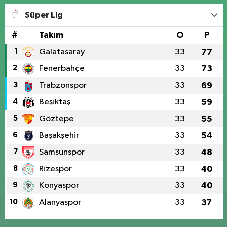
Süper Lig
#
Takım
O
P
1
Galatasaray
33
77
2
Fenerbahçe
33
73
3
Trabzonspor
33
69
4
Beşiktaş
33
59
5
Göztepe
33
55
6
Başakşehir
33
54
7
Samsunspor
33
48
8
Rizespor
33
40
9
Konyaspor
33
40
10
Alanyaspor
33
37