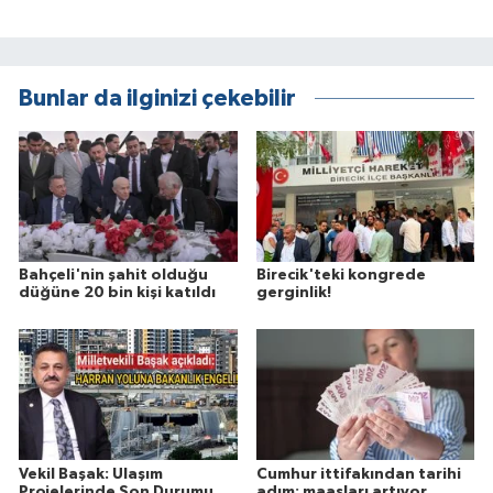
Bunlar da ilginizi çekebilir
Bahçeli'nin şahit olduğu
Birecik'teki kongrede
düğüne 20 bin kişi katıldı
gerginlik!
Vekil Başak: Ulaşım
Cumhur ittifakından tarihi
Projelerinde Son Durumu
adım: maaşları artıyor