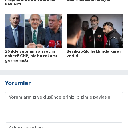
Paylaştı
26 ilde yapılan son seçim
Beşikçioğlu hakkında karar
anketi! CHP, hiç bu rakamı
verildi
görmemişti
Yorumlar