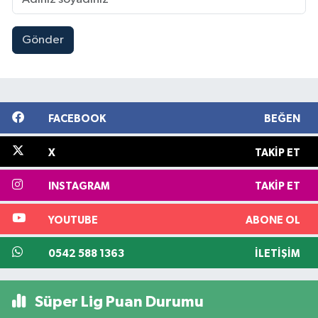
Gönder
FACEBOOK
BEĞEN
X
TAKIP ET
INSTAGRAM
TAKIP ET
YOUTUBE
ABONE OL
0542 588 1363
İLETIŞIM
Süper Lig Puan Durumu