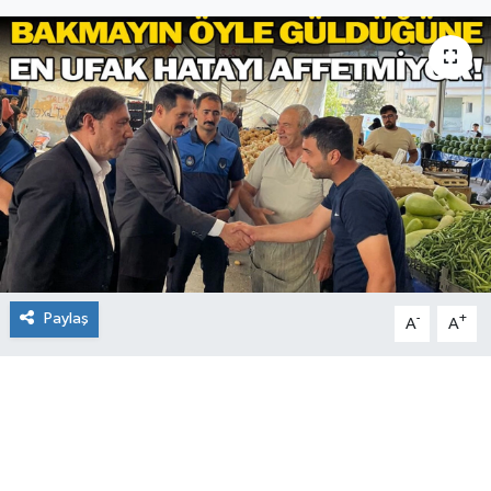
Paylaş
-
+
A
A