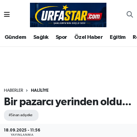
ASAYİS
Şanlıurfa Nöbetçi Eczaneler
Gündem
Sağlık
Spor
Özel Haber
Eğitim
R
ÇEVRE
Şanlıurfa Hava Durumu
DUNYA
Şanlıurfa Namaz Vakitleri
Eğitim
Şanlıurfa Trafik Yoğunluk Haritası
Ekonomi
Süper Lig Puan Durumu ve Fikstür
HABERLER
HALİLİYE
Bir pazarcı yerinden oldu...
Gündem
Tüm Manşetler
#Sinan adıyeke
Kültür
Son Dakika Haberleri
18.09.2025 - 11:56
Magazin
Haber Arşivi
YAYINLANMA