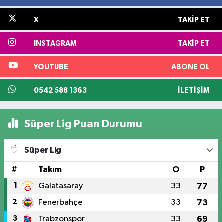
X
TAKIP ET
INSTAGRAM
TAKIP ET
YOUTUBE
ABONE OL
0542 588 1363
İLETIŞIM
Süper Lig Puan Durumu
Süper Lig
#
Takım
O
P
1
Galatasaray
33
77
2
Fenerbahçe
33
73
3
Trabzonspor
33
69