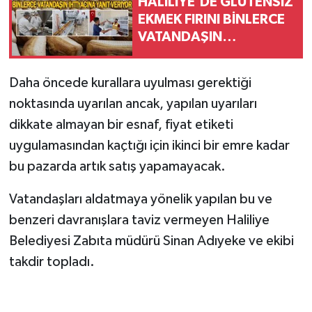
HALİLİYE’DE GLUTENSİZ
EKMEK FIRINI BİNLERCE
VATANDAŞIN
İHTİYACINA YANIT
VERİYOR
Daha öncede kurallara uyulması gerektiği
noktasında uyarılan ancak, yapılan uyarıları
dikkate almayan bir esnaf, fiyat etiketi
uygulamasından kaçtığı için ikinci bir emre kadar
bu pazarda artık satış yapamayacak.
Vatandaşları aldatmaya yönelik yapılan bu ve
benzeri davranışlara taviz vermeyen Haliliye
Belediyesi Zabıta müdürü Sinan Adıyeke ve ekibi
takdir topladı.