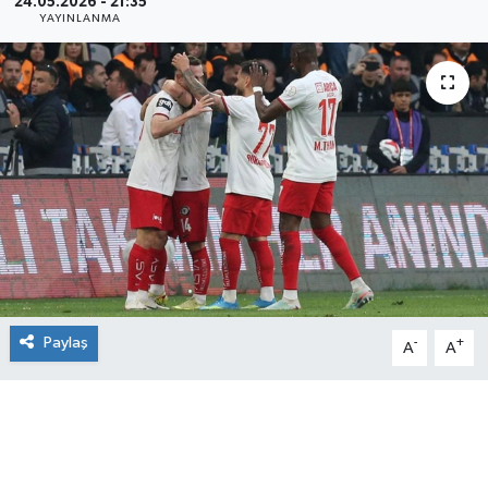
24.05.2026 - 21:35
YAYINLANMA
Paylaş
-
+
A
A