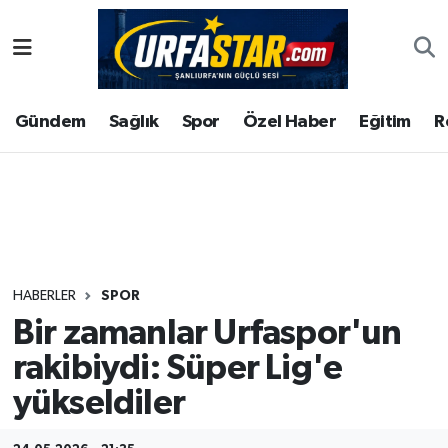
ASAYİS
Şanlıurfa Nöbetçi Eczaneler
Gündem
Sağlık
Spor
Özel Haber
Eğitim
R
ÇEVRE
Şanlıurfa Hava Durumu
DUNYA
Şanlıurfa Namaz Vakitleri
Eğitim
Şanlıurfa Trafik Yoğunluk Haritası
Ekonomi
Süper Lig Puan Durumu ve Fikstür
HABERLER
SPOR
Bir zamanlar Urfaspor'un
Gündem
Tüm Manşetler
rakibiydi: Süper Lig'e
Kültür
Son Dakika Haberleri
yükseldiler
Magazin
Haber Arşivi