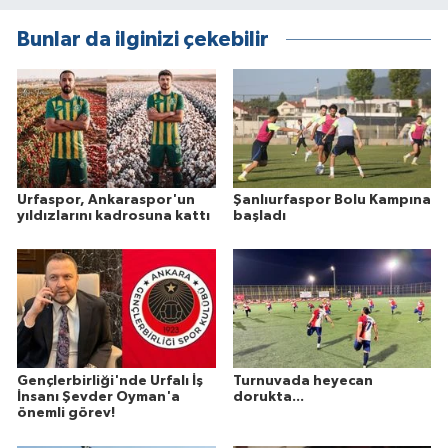
Bunlar da ilginizi çekebilir
Urfaspor, Ankaraspor'un
Şanlıurfaspor Bolu Kampına
yıldızlarını kadrosuna kattı
başladı
Gençlerbirliği'nde Urfalı İş
Turnuvada heyecan
İnsanı Şevder Oyman'a
dorukta...
önemli görev!