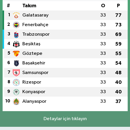
#
Takım
O
P
1
Galatasaray
33
77
2
Fenerbahçe
33
73
3
Trabzonspor
33
69
4
Beşiktaş
33
59
5
Göztepe
33
55
6
Başakşehir
33
54
7
Samsunspor
33
48
8
Rizespor
33
40
9
Konyaspor
33
40
10
Alanyaspor
33
37
Detaylar için tıklayın