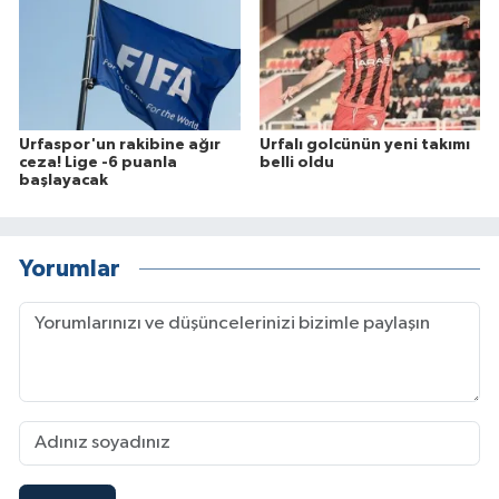
Urfaspor'un rakibine ağır
Urfalı golcünün yeni takımı
ceza! Lige -6 puanla
belli oldu
başlayacak
Yorumlar