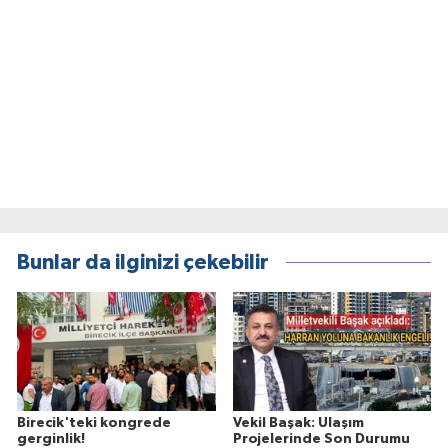
Bunlar da ilginizi çekebilir
Birecik'teki kongrede
Vekil Başak: Ulaşım
gerginlik!
Projelerinde Son Durumu