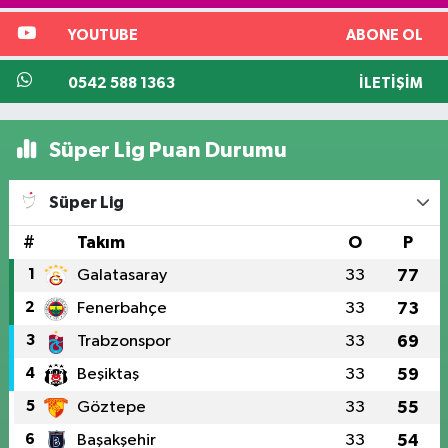
YOUTUBE
ABONE OL
0542 588 1363
İLETIŞIM
Süper Lig Puan Durumu
Süper Lig
#
Takım
O
P
1
Galatasaray
33
77
2
Fenerbahçe
33
73
3
Trabzonspor
33
69
4
Beşiktaş
33
59
5
Göztepe
33
55
6
Başakşehir
33
54