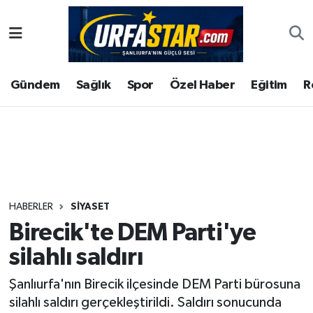
ASAYİS
Şanlıurfa Nöbetçi Eczaneler
Gündem
Sağlık
Spor
Özel Haber
Eğitim
R
ÇEVRE
Şanlıurfa Hava Durumu
DUNYA
Şanlıurfa Namaz Vakitleri
Eğitim
Şanlıurfa Trafik Yoğunluk Haritası
Ekonomi
Süper Lig Puan Durumu ve Fikstür
HABERLER
SIYASET
Birecik'te DEM Parti'ye
Gündem
Tüm Manşetler
silahlı saldırı
Kültür
Son Dakika Haberleri
Şanlıurfa'nın Birecik ilçesinde DEM Parti bürosuna
silahlı saldırı gerçekleştirildi. Saldırı sonucunda
Magazin
Haber Arşivi