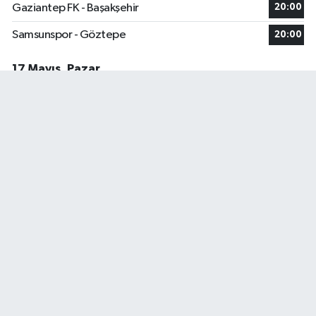
Gaziantep FK - Başakşehir
20:00
Samsunspor - Göztepe
20:00
17 Mayıs, Pazar
Kayserispor - Konyaspor
17:00
Fenerbahçe - Eyüpspor
20:00
Trabzonspor - Gençlerbirliği S.K.
20:00
Kasımpaşa - Galatasaray
20:00
Antalyaspor - Kocaelispor
20:00