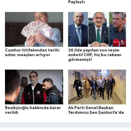
Paylaştı
Cumhur ittifakından tarihi
26 ilde yapılan son seçim
adım: maaşları artıyor
anketi! CHP, hiç bu rakamı
görmemişti
Beşikçioğlu hakkında karar
Ak Parti Genel Başkan
verildi
Yardımcısı Şen Şanlıurfa’da