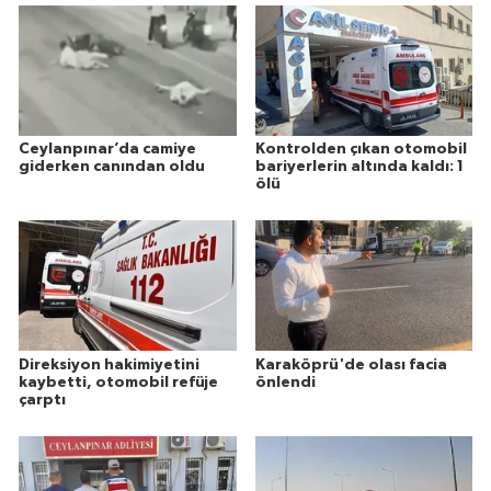
Ceylanpınar’da camiye
Kontrolden çıkan otomobil
giderken canından oldu
bariyerlerin altında kaldı: 1
ölü
Direksiyon hakimiyetini
Karaköprü'de olası facia
kaybetti, otomobil refüje
önlendi
çarptı