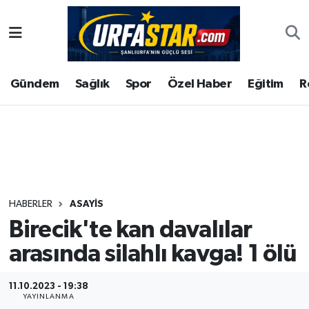
ASAYİS
Şanlıurfa Nöbetçi Eczaneler
Gündem
Sağlık
Spor
Özel Haber
Eğitim
R
ÇEVRE
Şanlıurfa Hava Durumu
DUNYA
Şanlıurfa Namaz Vakitleri
Eğitim
Şanlıurfa Trafik Yoğunluk Haritası
Ekonomi
Süper Lig Puan Durumu ve Fikstür
HABERLER
ASAYİS
Birecik'te kan davalılar
Gündem
Tüm Manşetler
arasında silahlı kavga! 1 ölü
Kültür
Son Dakika Haberleri
11.10.2023 - 19:38
Magazin
Haber Arşivi
YAYINLANMA