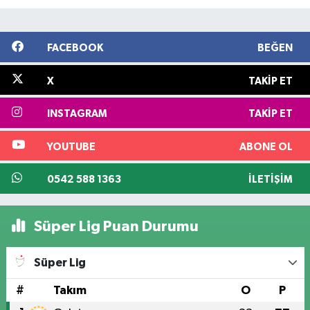
FACEBOOK
BEĞEN
X
TAKIP ET
INSTAGRAM
TAKIP ET
YOUTUBE
ABONE OL
0542 588 1363
İLETIŞIM
Süper Lig Puan Durumu
Süper Lig
#
Takım
O
P