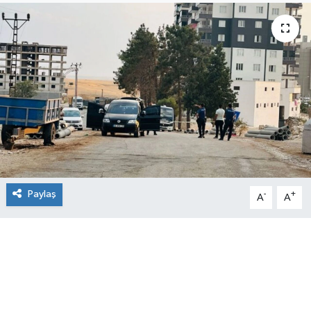
Paylaş
-
+
A
A