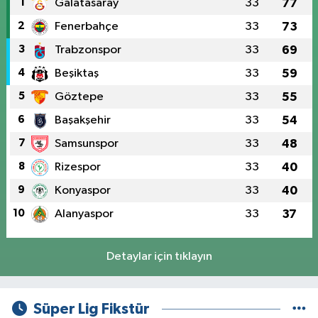
1
Galatasaray
33
77
2
Fenerbahçe
33
73
3
Trabzonspor
33
69
4
Beşiktaş
33
59
5
Göztepe
33
55
6
Başakşehir
33
54
7
Samsunspor
33
48
8
Rizespor
33
40
9
Konyaspor
33
40
10
Alanyaspor
33
37
Detaylar için tıklayın
Süper Lig Fikstür