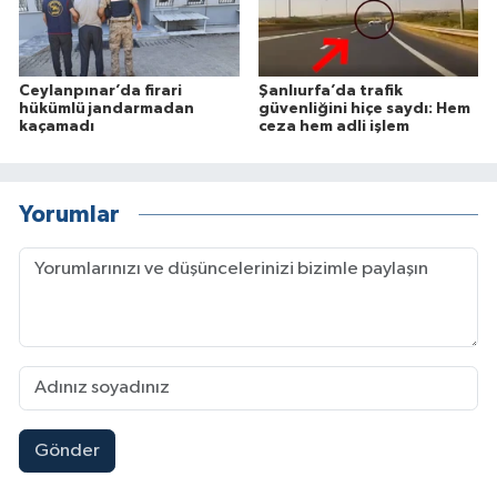
Ceylanpınar’da firari
Şanlıurfa’da trafik
hükümlü jandarmadan
güvenliğini hiçe saydı: Hem
kaçamadı
ceza hem adli işlem
Yorumlar
Gönder