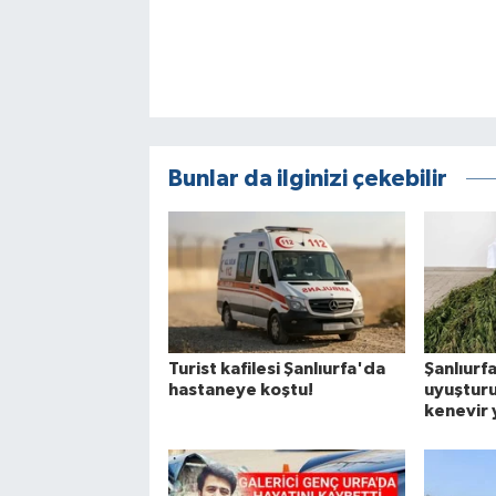
Bunlar da ilginizi çekebilir
Turist kafilesi Şanlıurfa'da
Şanlıur
hastaneye koştu!
uyuşturu
kenevir 