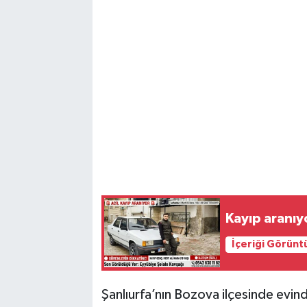
Kayıp aranıy
İçeriği Görünt
​Şanlıurfa’nın Bozova ilçesinde evi