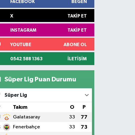
FACEBOOK
BEĞEN
X
TAKIP ET
INSTAGRAM
TAKIP ET
YOUTUBE
ABONE OL
0542 588 1363
İLETIŞIM
Süper Lig Puan Durumu
Süper Lig
#
Takım
O
P
1
Galatasaray
33
77
2
Fenerbahçe
33
73