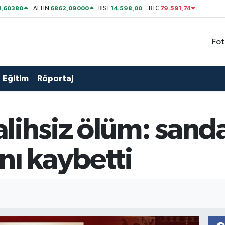
1,60380
6862,09000
14.598,00
79.591,74
ALTIN
BİST
BTC
Fot
Eğitim
Röportaj
alihsiz ölüm: san
nı kaybetti