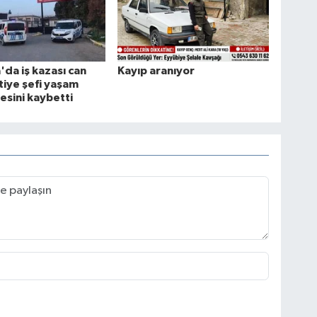
'da iş kazası can
Kayıp aranıyor
ntiye şefi yaşam
sini kaybetti