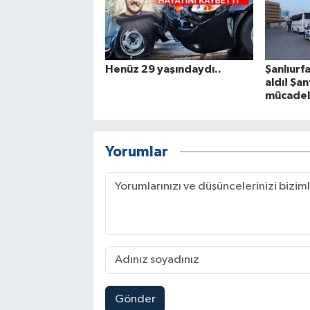
Henüz 29 yaşındaydı..
Şanlıurfa
aldı! Şa
mücadele
Yorumlar
Gönder