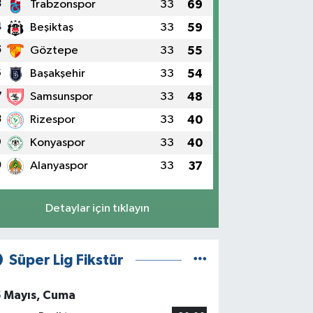
3
Trabzonspor
33
69
4
Beşiktaş
33
59
5
Göztepe
33
55
6
Başakşehir
33
54
7
Samsunspor
33
48
8
Rizespor
33
40
9
Konyaspor
33
40
0
Alanyaspor
33
37
Detaylar için tıklayın
Süper Lig Fikstür
5 Mayıs, Cuma