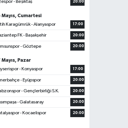
zespor - Beşiktaş
20:00
6 Mayıs, Cumartesi
tih Karagümrük - Alanyaspor
17:00
ziantep FK - Başakşehir
20:00
msunspor - Göztepe
20:00
7 Mayıs, Pazar
yserispor - Konyaspor
17:00
nerbahçe - Eyüpspor
20:00
abzonspor - Gençlerbirliği S.K.
20:00
sımpaşa - Galatasaray
20:00
talyaspor - Kocaelispor
20:00