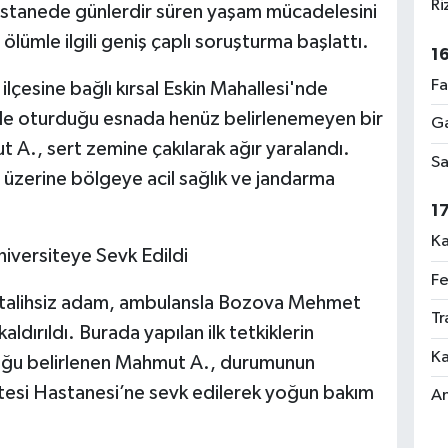
Ri
hastanede günlerdir süren yaşam mücadelesini
ölümle ilgili geniş çaplı soruşturma başlattı.
1
Fa
 ilçesine bağlı kırsal Eskin Mahallesi'nde
de oturduğu esnada henüz belirlenemeyen bir
Ga
., sert zemine çakılarak ağır yaralandı.
Sa
 üzerine bölgeye acil sağlık ve jandarma
1
Ka
iversiteye Sevk Edildi
Fe
an talihsiz adam, ambulansla Bozova Mehmet
Tr
ldırıldı. Burada yapılan ilk tetkiklerin
Ka
duğu belirlenen Mahmut A., durumunun
itesi Hastanesi’ne sevk edilerek yoğun bakım
An