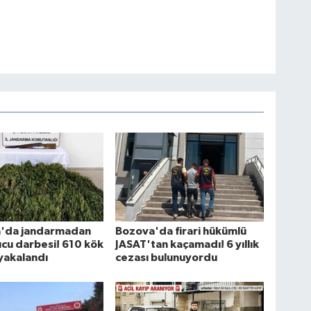
fa'da jandarmadan
Bozova'da firari hükümlü
cu darbesi! 610 kök
JASAT'tan kaçamadı! 6 yıllık
yakalandı
cezası bulunuyordu