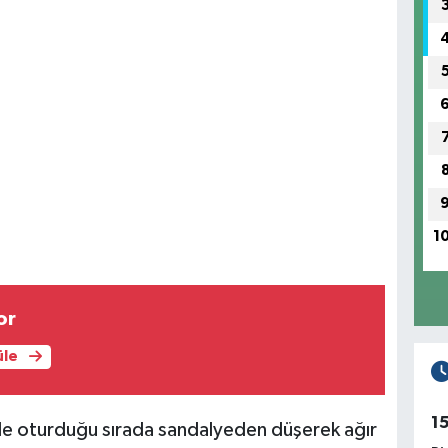
1
or
üle
1
nde oturduğu sırada sandalyeden düşerek ağır