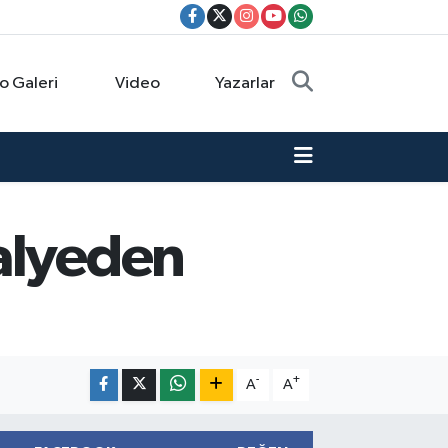
o Galeri
Video
Yazarlar
dalyeden
-
+
A
A