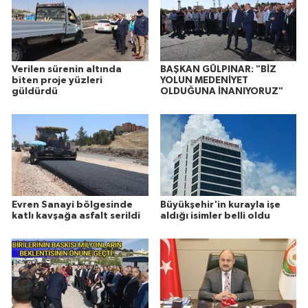
Verilen sürenin altında
BAŞKAN GÜLPINAR: "BİZ
biten proje yüzleri
YOLUN MEDENİYET
güldürdü
OLDUĞUNA İNANIYORUZ"
Evren Sanayi bölgesinde
Büyükşehir'in kurayla işe
katlı kavşağa asfalt serildi
aldığı isimler belli oldu