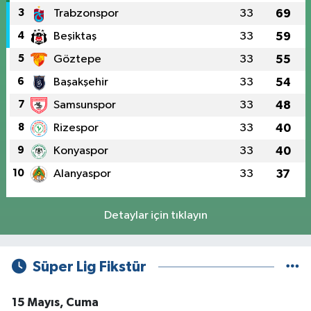
3
Trabzonspor
33
69
4
Beşiktaş
33
59
5
Göztepe
33
55
6
Başakşehir
33
54
7
Samsunspor
33
48
8
Rizespor
33
40
9
Konyaspor
33
40
10
Alanyaspor
33
37
Detaylar için tıklayın
Süper Lig Fikstür
15 Mayıs, Cuma