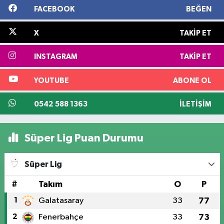
FACEBOOK
BEĞEN
X
TAKIP ET
INSTAGRAM
TAKIP ET
YOUTUBE
ABONE OL
0542 588 1363
İLETIŞIM
Süper Lig Puan Durumu
Süper Lig
#
Takım
O
P
1
Galatasaray
33
77
2
Fenerbahçe
33
73