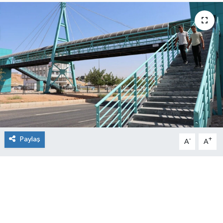
Paylaş
-
+
A
A