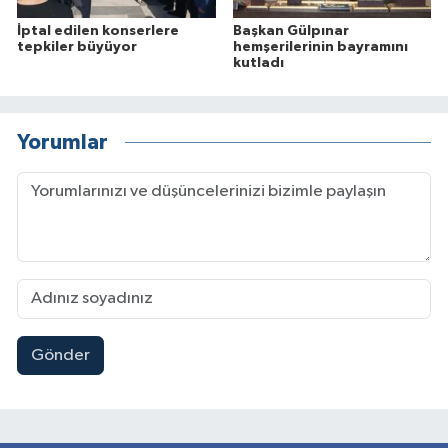
İptal edilen konserlere
Başkan Gülpınar
tepkiler büyüyor
hemşerilerinin bayramını
kutladı
Yorumlar
Gönder