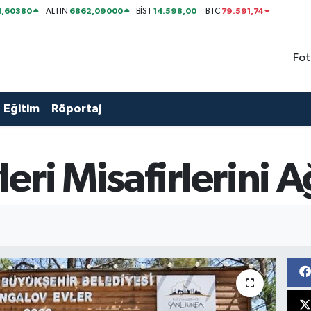
1,60380
6862,09000
14.598,00
79.591,74
ALTIN
BİST
BTC
Fot
Eğitim
Röportaj
ri Misafirlerini A