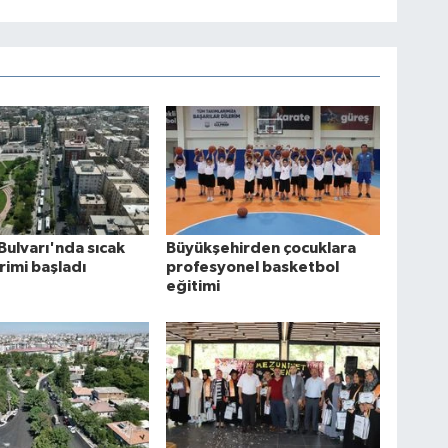
Bulvarı'nda sıcak
Büyükşehirden çocuklara
rimi başladı
profesyonel basketbol
eğitimi