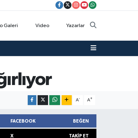
o Galeri
Video
Yazarlar
ğırlıyor
-
+
A
A
FACEBOOK
BEĞEN
X
TAKIP ET