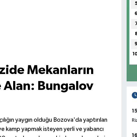
1
üzide Mekanların
e Alan: Bungalov
1
lıkçılığın yaygın olduğu Bozova'da yaptırılan
Ri
l ve kamp yapmak isteyen yerli ve yabancı
1