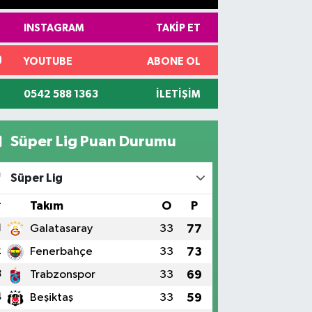
INSTAGRAM
TAKIP ET
YOUTUBE
ABONE OL
0542 588 1363
İLETIŞIM
Süper Lig Puan Durumu
Süper Lig
#
Takım
O
P
1
Galatasaray
33
77
2
Fenerbahçe
33
73
3
Trabzonspor
33
69
4
Beşiktaş
33
59