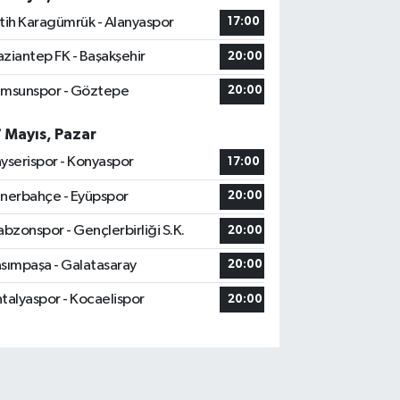
tih Karagümrük - Alanyaspor
17:00
ziantep FK - Başakşehir
20:00
msunspor - Göztepe
20:00
7 Mayıs, Pazar
yserispor - Konyaspor
17:00
nerbahçe - Eyüpspor
20:00
abzonspor - Gençlerbirliği S.K.
20:00
sımpaşa - Galatasaray
20:00
talyaspor - Kocaelispor
20:00