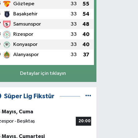
5
Göztepe
33
55
6
Başakşehir
33
54
7
Samsunspor
33
48
8
Rizespor
33
40
9
Konyaspor
33
40
0
Alanyaspor
33
37
Detaylar için tıklayın
Süper Lig Fikstür
5 Mayıs, Cuma
zespor - Beşiktaş
20:00
6 Mayıs, Cumartesi