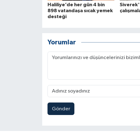
Haliliye’de her gün 4 bin
Siverek'
898 vatandaşa sıcak yemek
çalışmal
desteği
Yorumlar
Gönder