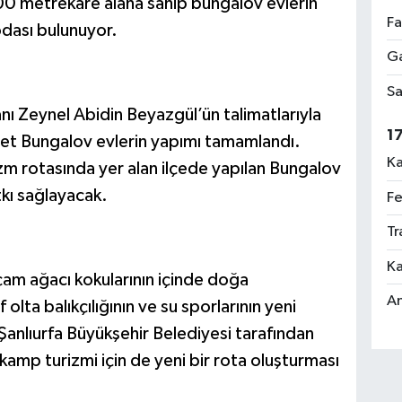
 400 metrekare alana sahip bungalov evlerin
Fa
odası bulunuyor.
Ga
Sa
nı Zeynel Abidin Beyazgül’ün talimatlarıyla
1
adet Bungalov evlerin yapımı tamamlandı.
Ka
zm rotasında yer alan ilçede yapılan Bungalov
tkı sağlayacak.
Fe
Tr
Ka
m ağacı kokularının içinde doğa
An
 olta balıkçılığının ve su sporlarının yeni
Şanlıurfa Büyükşehir Belediyesi tarafından
mp turizmi için de yeni bir rota oluşturması