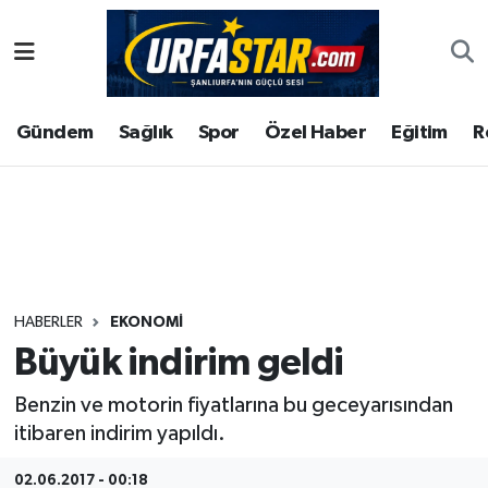
ASAYİS
Şanlıurfa Nöbetçi Eczaneler
Gündem
Sağlık
Spor
Özel Haber
Eğitim
R
ÇEVRE
Şanlıurfa Hava Durumu
DUNYA
Şanlıurfa Namaz Vakitleri
Eğitim
Şanlıurfa Trafik Yoğunluk Haritası
Ekonomi
Süper Lig Puan Durumu ve Fikstür
HABERLER
EKONOMI
Büyük indirim geldi
Gündem
Tüm Manşetler
Benzin ve motorin fiyatlarına bu geceyarısından
Kültür
Son Dakika Haberleri
itibaren indirim yapıldı.
Magazin
Haber Arşivi
02.06.2017 - 00:18