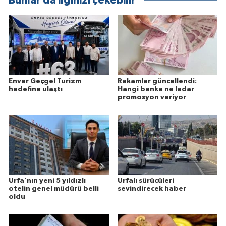
Bunlar da ilginizi çekebilir
Enver Geçgel Turizm
Rakamlar güncellendi:
hedefine ulaştı
Hangi banka ne ladar
promosyon veriyor
Urfa'nın yeni 5 yıldızlı
Urfalı sürücüleri
otelin genel müdürü belli
sevindirecek haber
oldu