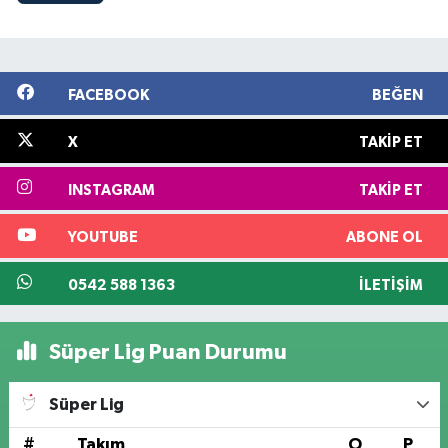
FACEBOOK
BEĞEN
X
TAKIP ET
INSTAGRAM
TAKIP ET
YOUTUBE
ABONE OL
0542 588 1363
İLETIŞIM
Süper Lig Puan Durumu
Süper Lig
#
Takım
O
P