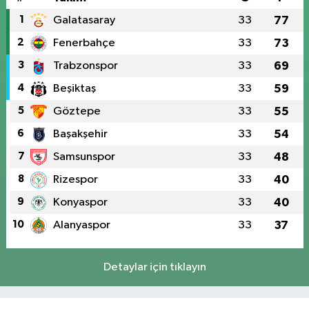
1
Galatasaray
33
77
2
Fenerbahçe
33
73
3
Trabzonspor
33
69
4
Beşiktaş
33
59
5
Göztepe
33
55
6
Başakşehir
33
54
7
Samsunspor
33
48
8
Rizespor
33
40
9
Konyaspor
33
40
10
Alanyaspor
33
37
Detaylar için tıklayın