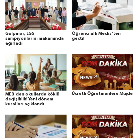
Gülpınar, LGS
Öğrenci affı Meclis'ten
şampiyonlarını makamında
geçti!
ağırladı
Ücretli Öğretmenlere Müjde
MEB'den okullarda köklü
değişiklik! Yeni dönem
kuralları açıklandı