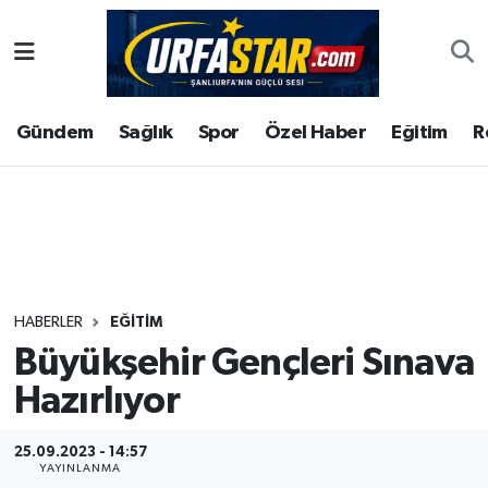
ASAYİS
Şanlıurfa Nöbetçi Eczaneler
Gündem
Sağlık
Spor
Özel Haber
Eğitim
R
ÇEVRE
Şanlıurfa Hava Durumu
DUNYA
Şanlıurfa Namaz Vakitleri
Eğitim
Şanlıurfa Trafik Yoğunluk Haritası
Ekonomi
Süper Lig Puan Durumu ve Fikstür
HABERLER
EĞITIM
Büyükşehir Gençleri Sınava
Gündem
Tüm Manşetler
Hazırlıyor
Kültür
Son Dakika Haberleri
25.09.2023 - 14:57
Magazin
Haber Arşivi
YAYINLANMA