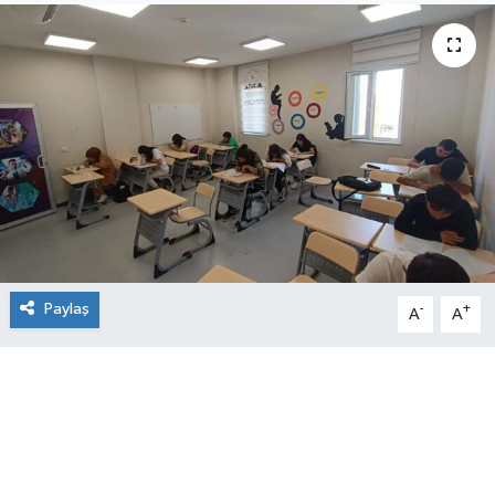
Paylaş
-
+
A
A