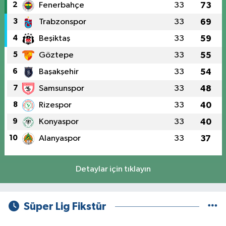
2
Fenerbahçe
33
73
3
Trabzonspor
33
69
4
Beşiktaş
33
59
5
Göztepe
33
55
6
Başakşehir
33
54
7
Samsunspor
33
48
8
Rizespor
33
40
9
Konyaspor
33
40
10
Alanyaspor
33
37
Detaylar için tıklayın
Süper Lig Fikstür