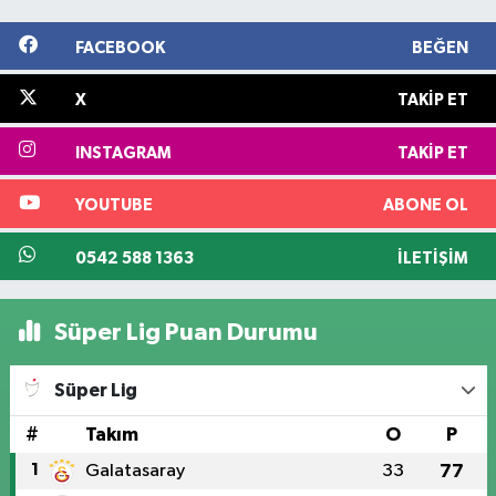
FACEBOOK
BEĞEN
X
TAKIP ET
INSTAGRAM
TAKIP ET
YOUTUBE
ABONE OL
0542 588 1363
İLETIŞIM
Süper Lig Puan Durumu
Süper Lig
#
Takım
O
P
1
Galatasaray
33
77