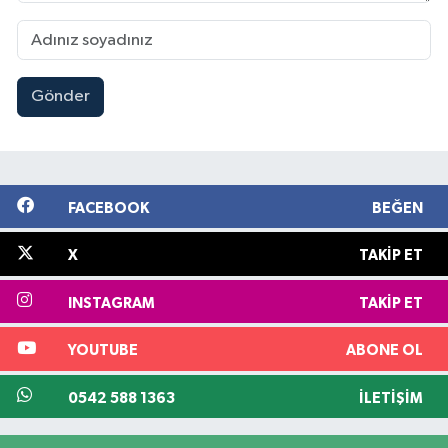
Gönder
FACEBOOK
BEĞEN
X
TAKIP ET
INSTAGRAM
TAKIP ET
YOUTUBE
ABONE OL
0542 588 1363
İLETIŞIM