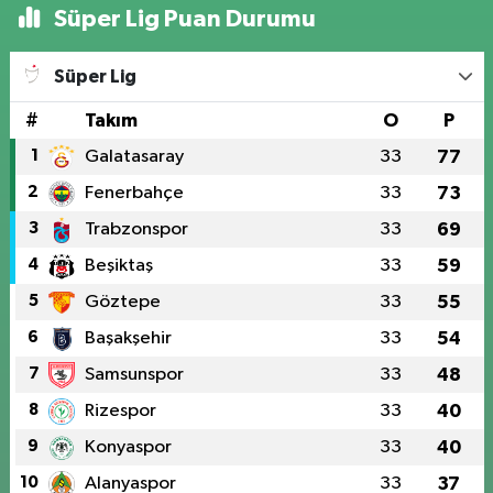
Süper Lig Puan Durumu
Süper Lig
#
Takım
O
P
1
Galatasaray
33
77
2
Fenerbahçe
33
73
3
Trabzonspor
33
69
4
Beşiktaş
33
59
5
Göztepe
33
55
6
Başakşehir
33
54
7
Samsunspor
33
48
8
Rizespor
33
40
9
Konyaspor
33
40
10
Alanyaspor
33
37