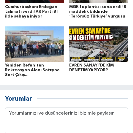
Cumhurbaşkanı Erdoğan
MGK toplantısı sona erdi! 8
talimatı verdi! AK Parti 81
maddelik bildiride
ilde sahaya iniyor
‘Terörsüz Türkiye’ vurgusu
Yeniden Refah'tan
EVREN SANAYİ'DE KİM
Rekreasyon Alanı Satışına
DENETİM YAPIYOR?
Sert Çıkış...
Yorumlar