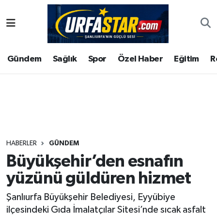
ASAYİS
Şanlıurfa Nöbetçi Eczaneler
Gündem
Sağlık
Spor
Özel Haber
Eğitim
R
ÇEVRE
Şanlıurfa Hava Durumu
DUNYA
Şanlıurfa Namaz Vakitleri
Eğitim
Şanlıurfa Trafik Yoğunluk Haritası
Ekonomi
Süper Lig Puan Durumu ve Fikstür
HABERLER
GÜNDEM
Büyükşehir’den esnafın
Gündem
Tüm Manşetler
yüzünü güldüren hizmet
Kültür
Son Dakika Haberleri
Şanlıurfa Büyükşehir Belediyesi, Eyyübiye
ilçesindeki Gıda İmalatçılar Sitesi’nde sıcak asfalt
Magazin
Haber Arşivi