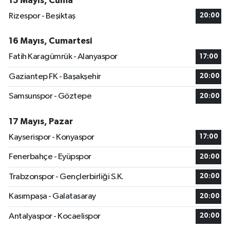
15 Mayıs, Cuma
Rizespor - Beşiktaş
20:00
16 Mayıs, Cumartesi
Fatih Karagümrük - Alanyaspor
17:00
Gaziantep FK - Başakşehir
20:00
Samsunspor - Göztepe
20:00
17 Mayıs, Pazar
Kayserispor - Konyaspor
17:00
Fenerbahçe - Eyüpspor
20:00
Trabzonspor - Gençlerbirliği S.K.
20:00
Kasımpaşa - Galatasaray
20:00
Antalyaspor - Kocaelispor
20:00