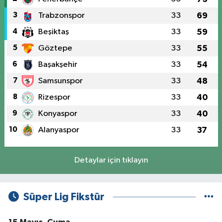
3
Trabzonspor
33
69
4
Beşiktaş
33
59
5
Göztepe
33
55
6
Başakşehir
33
54
7
Samsunspor
33
48
8
Rizespor
33
40
9
Konyaspor
33
40
10
Alanyaspor
33
37
Detaylar için tıklayın
Süper Lig Fikstür