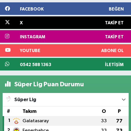
FACEBOOK
BEĞEN
X
TAKIP ET
INSTAGRAM
TAKIP ET
YOUTUBE
ABONE OL
0542 588 1363
İLETIŞIM
Süper Lig Puan Durumu
Süper Lig
#
Takım
O
P
1
Galatasaray
33
77
2
Fenerbahçe
33
73