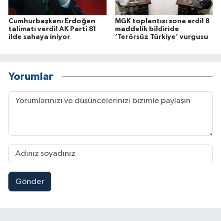
Cumhurbaşkanı Erdoğan
MGK toplantısı sona erdi! 8
talimatı verdi! AK Parti 81
maddelik bildiride
ilde sahaya iniyor
‘Terörsüz Türkiye’ vurgusu
Yorumlar
Gönder