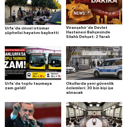
Viranşehir'de Devlet
Urfa'da cinsel istismar
Hastanesi Bahçesinde
şüphelisi hayatını kaybetti
Silahlı Dehşet: 2 Yaralı
Urfa'da toplu taşımaya
Okullarda yeni güvenlik
zam geldi!
önlemleri: 30 bin kişi işe
alınacak