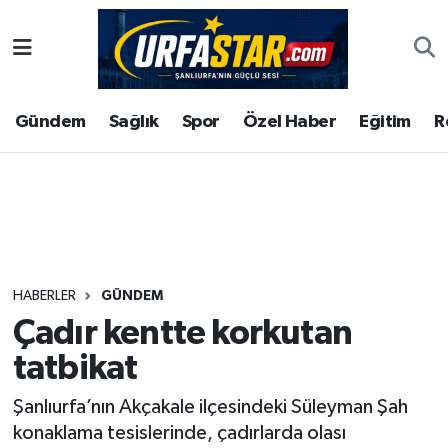
ASAYİS
Şanlıurfa Nöbetçi Eczaneler
Gündem
Sağlık
Spor
Özel Haber
Eğitim
R
ÇEVRE
Şanlıurfa Hava Durumu
DUNYA
Şanlıurfa Namaz Vakitleri
Eğitim
Şanlıurfa Trafik Yoğunluk Haritası
Ekonomi
Süper Lig Puan Durumu ve Fikstür
HABERLER
GÜNDEM
Çadır kentte korkutan
Gündem
Tüm Manşetler
tatbikat
Kültür
Son Dakika Haberleri
Şanlıurfa’nın Akçakale ilçesindeki Süleyman Şah
konaklama tesislerinde, çadırlarda olası
Magazin
Haber Arşivi